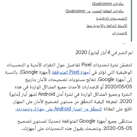
مكونات Qualcomm
مكونات المغلقة المصدر من Qualcomm
التصحيحات الوظيفية
الأسئلة الشائعة والأجوبة عنها
الإصدارات
تم النشر في 4 أيار (مايو) 2020
تتضمّن نشرة تحديثات Pixel تفاصيل حول الثغرات الأمنية و التحسينات
الوظيفية التي تؤثر في
أجهزة Pixel المتوافقة
(أجهزة Google). بالنسبة
إلى أجهزة Google، تعالج مستويات تصحيحات الأمان بتاريخ
05‏/05‏/2020 أو الإصدارات الأحدث جميع المشاكل الواردة في هذه
النشرة وجميع المشاكل الواردة في نشرة أمان Android لشهر أيار (مايو)
2020. لمعرفة كيفية التحقّق من مستوى تصحيح الأمان على الجهاز،
اطّلِع على المقالة
التحقّق من إصدار Android على جهازك وتحديثه
.
ستتلقّى جميع أجهزة Google المتوافقة تحديثًا لمستوى تصحيح
‎2020-05-05. وننصحك بقبول هذه التحديثات على أجهزتك.