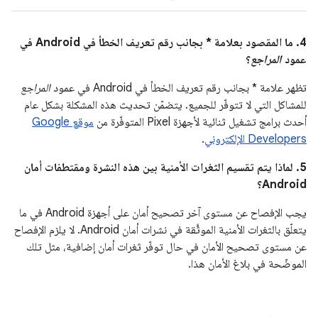
4. ما المقصود بعلامة * بجانب رقم تعريف الخطأ في Android في
عمود
المراجع
؟
تظهر علامة * بجانب رقم تعريف الخطأ في Android في عمود
المراجع
للمشاكل التي لا تتوفّر للجميع. يتضمّن تحديث هذه المشكلة بشكل عام
أحدث برامج تشغيل ثنائية لأجهزة Pixel المتوفّرة من
موقع Google
Developers الإلكتروني
.
5. لماذا يتم تقسيم الثغرات الأمنية بين هذه النشرة ومقتطفات أمان
Android؟
يجب الإفصاح عن مستوى آخر تصحيح أمان على أجهزة Android في ما
يتعلّق بالثغرات الأمنية الموثَّقة في نشرات أمان Android. لا يلزم الإفصاح
عن مستوى تصحيح الأمان في حال توفّر ثغرات أمان إضافية، مثل تلك
الموضّحة في بلاغ الأمان هذا.