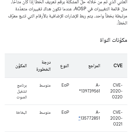
العلني الذي تم من خلاله حلّ المشكلة برقم تعريف الخطأ إذا كان متاحًا،
مثل قائمة التغييرات في AOSP. عندما تكون هناك تغييرات متعدّدة
مرتبطة بخطأ واحد، يتم ربط الإشارات الإضافية بالأرقام التي تتبع معرّف
الخطأ.
مكوّنات النواة
درجة
CVE
المراجع
النوع
المكوّن
الخطورة
CVE-
A-
EoP
متوسط
برنامج
2020-
139739561*
تشغيل
0220
الصوت
CVE-
A-
EoP
متوسط
البخاخة
*
135772851
2020-
0221