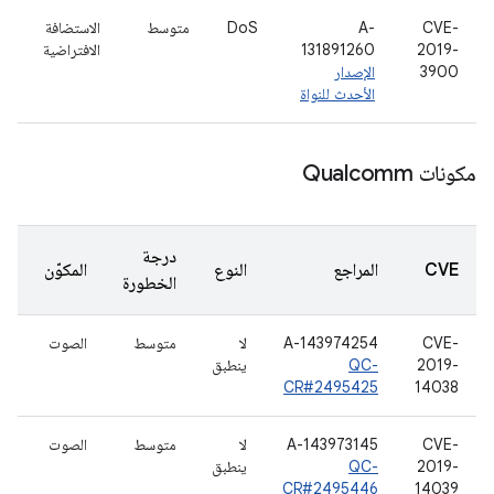
CVE-
A-
DoS
متوسط
الاستضافة
2019-
131891260
الافتراضية
3900
الإصدار
الأحدث للنواة
مكونات Qualcomm
درجة
CVE
المراجع
النوع
المكوّن
الخطورة
CVE-
A-143974254
لا
متوسط
الصوت
2019-
QC-
ينطبق
CR#2495425
14038
CVE-
A-143973145
لا
متوسط
الصوت
2019-
QC-
ينطبق
CR#2495446
14039