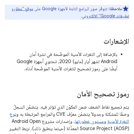
ملاحظة:
تتوفّر صور البرامج الثابتة لأجهزة Google على
موقع "مطوّرو
تطبيقات Google" الإلكتروني
.
الإشعارات
بالإضافة إلى الثغرات الأمنية الموضّحة في نشرة أمان
Android لشهر أيار (مايو) 2020، تحتوي أجهزة Google
أيضًا على رموز تصحيح للثغرات الأمنية الموضّحة أدناه.
رموز تصحيح الأمان
يتم تجميع نقاط الضعف ضمن المكوّن الذي تؤثر فيه. يتضمّن السجلّ
وصفًا للمشكلة وجدولاً يتضمّن معرّف CVE والمراجع المرتبطة به و
نوع
الثغرة الأمنية
و
مستوى خطورتها
، وإصدارات مشروع Android Open
Source Project (AOSP) المعدَّلة (حيثما ينطبق ذلك). نربط التغيير