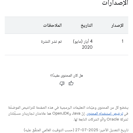
الإصدارات
الإصدار
التاريخ
الملاحظات
1
4 أيار (مايو)
تم نشر النشرة
2020
هل كان المحتوى مفيدًا؟
يخضع كل من المحتوى وعيّنات التعليمات البرمجية في هذه الصفحة للتراخيص الموضحّة
في
ترخيص استخدام المحتوى
. إنّ Java وOpenJDK هما علامتان تجاريتان مسجَّلتان
لشركة Oracle و/أو الشركات التابعة لها.
تاريخ التعديل الأخير: 2025-07-27 (حسب التوقيت العالمي المتفَّق عليه)