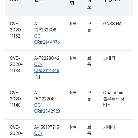
형
도
CVE-
A-
N/A
보
GNSS HAL
2020-
129282808
통
11152
QC-
CR#2144976
CVE-
A-72228042
N/A
보
그래픽
2020-
QC-
통
11183
CR#2114346
[
2
]
CVE-
A-
N/A
보
Qualcomm
2020-
150222083
통
블루투스 서
11148
QC-
비스
CR#2542923
CVE-
A-158197715
N/A
보
카메라
2020-
QC-
통