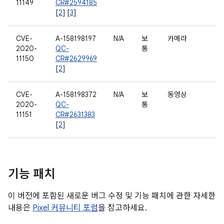
11149
CR#2594185
[
2
] [
3
]
CVE-
A-158198197
N/A
보
카메라
2020-
QC-
통
11150
CR#2629969
[
2
]
CVE-
A-158198372
N/A
보
동영상
2020-
QC-
통
11151
CR#2631383
[
2
]
기능 패치
이 버전에 포함된 새로운 버그 수정 및 기능 패치에 관한 자세한
내용은
Pixel 커뮤니티 포럼
을 참고하세요.