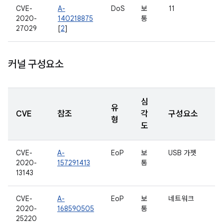
CVE-
A-
DoS
보
11
2020-
140218875
통
27029
[
2
]
커널 구성요소
심
유
CVE
참조
각
구성요소
형
도
CVE-
A-
EoP
보
USB 가젯
2020-
157291413
통
13143
CVE-
A-
EoP
보
네트워크
2020-
168590505
통
25220