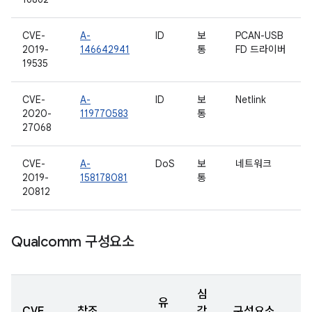
CVE-
A-
ID
보
PCAN-USB
2019-
146642941
통
FD 드라이버
19535
CVE-
A-
ID
보
Netlink
2020-
119770583
통
27068
CVE-
A-
DoS
보
네트워크
2019-
158178081
통
20812
Qualcomm 구성요소
심
유
CVE
참조
각
구성요소