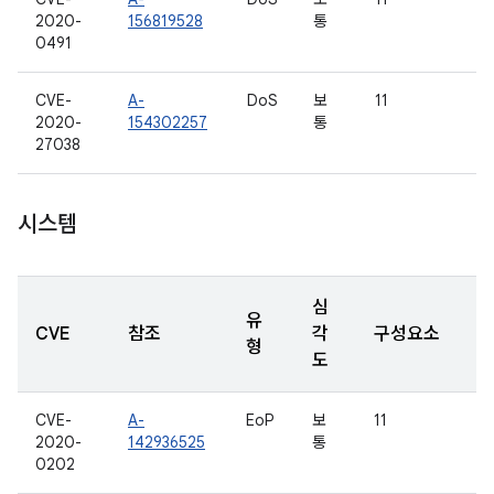
2020-
156819528
통
0491
CVE-
A-
DoS
보
11
2020-
154302257
통
27038
시스템
심
유
CVE
참조
각
구성요소
형
도
CVE-
A-
EoP
보
11
2020-
142936525
통
0202