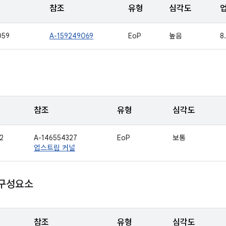
참조
유형
심각도
059
A-159249069
EoP
높음
8.
참조
유형
심각도
2
A-146554327
EoP
보통
업스트림 커널
 구성요소
참조
유형
심각도