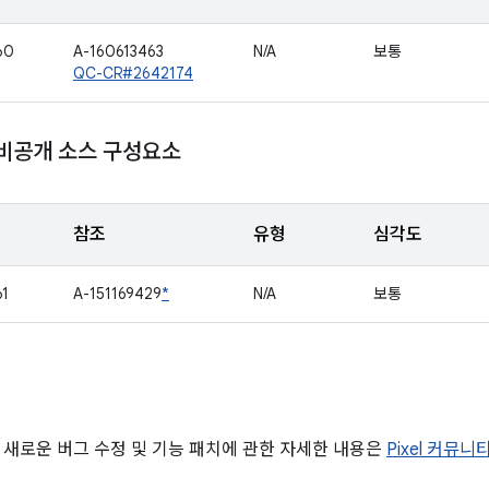
60
A-160613463
N/A
보통
QC-CR#2642174
 비공개 소스 구성요소
참조
유형
심각도
61
A-151169429
*
N/A
보통
 새로운 버그 수정 및 기능 패치에 관한 자세한 내용은
Pixel 커뮤니