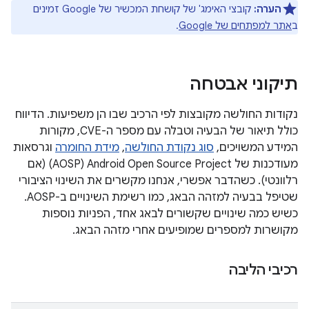
הערה:
קובצי האימג' של קושחת המכשיר של Google זמינים
ב
אתר למפתחים של Google
.
תיקוני אבטחה
נקודות החולשה מקובצות לפי הרכיב שבו הן משפיעות. הדיווח
כולל תיאור של הבעיה וטבלה עם מספר ה-CVE, מקורות
המידע המשויכים,
סוג נקודת החולשה
,
מידת החומרה
וגרסאות
מעודכנות של Android Open Source Project‏ (AOSP) (אם
רלוונטי). כשהדבר אפשרי, אנחנו מקשרים את השינוי הציבורי
שטיפל בבעיה למזהה הבאג, כמו רשימת השינויים ב-AOSP.
כשיש כמה שינויים שקשורים לבאג אחד, הפניות נוספות
מקושרות למספרים שמופיעים אחרי מזהה הבאג.
רכיבי הליבה