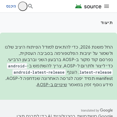
היכנס
תיעוד
החל משנת 2026, כדי להתאים למודל הפיתוח היציב שלנו
ולשמור על יציבות הפלטפורמה בסביבה העסקית,
נפרסם קוד מקור ב-AOSP ברבעון השני וברבעון הרביעי.
כדי ליצור ולתרום ל-AOSP, צריך להשתמש ב-
android-
latest-release
. הענף
android-latest-release
manifest תמיד יפנה לגרסה האחרונה שנדחפה ל-AOSP.
מידע נוסף זמין במאמר
שינויים ב-AOSP
.
‫Google משתמשת בטכנולוגיית AI כדי לתרגם תוכן