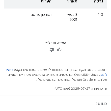
גרסה
תאריך
הערות
1.0
3 במאי
העדכון פורסם
2021
המידע עזר לך?
דוגמאות התוכן והקוד שבדף הזה כפופות לרישיונות המפורטים בקטע
רישיון
לתוכן
.‏ Java ו-OpenJDK הם סימנים מסחריים או סימנים מסחריים רשומים
של חברת Oracle ו/או של השותפים העצמאיים שלה.
עדכון אחרון: 2025-07-27 (שעון UTC).
BUILD