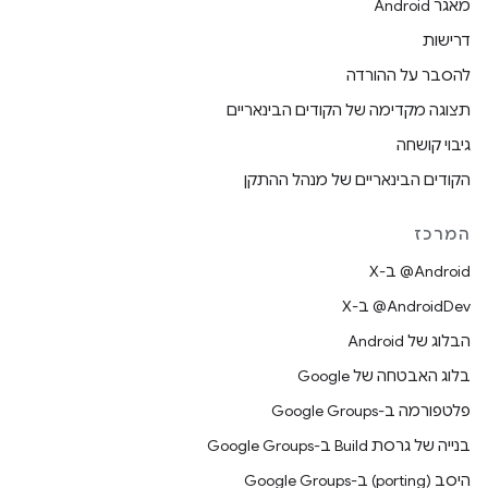
מאגר Android
דרישות
להסבר על ההורדה
תצוגה מקדימה של הקודים הבינאריים
גיבוי קושחה
הקודים הבינאריים של מנהל ההתקן
המרכז
‫‎@Android ב-X
‫‎@AndroidDev ב-X
הבלוג של Android
בלוג האבטחה של Google
פלטפורמה ב-Google Groups
בנייה של גרסת Build ב-Google Groups
היסב (porting) ב-Google Groups