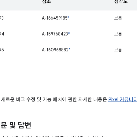
참조
심각도
93
A-166459185
*
보통
94
A-159768423
*
보통
95
A-160968882
*
보통
 새로운 버그 수정 및 기능 패치에 관한 자세한 내용은
Pixel 커뮤니
문 및 답변