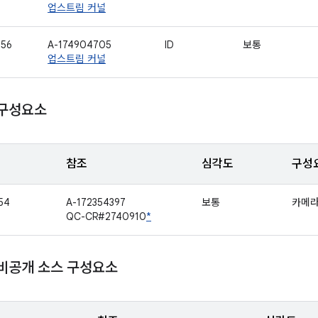
업스트림 커널
656
A-174904705
ID
보통
업스트림 커널
 구성요소
참조
심각도
구성
54
A-172354397
보통
카메
QC-CR#2740910
*
 비공개 소스 구성요소