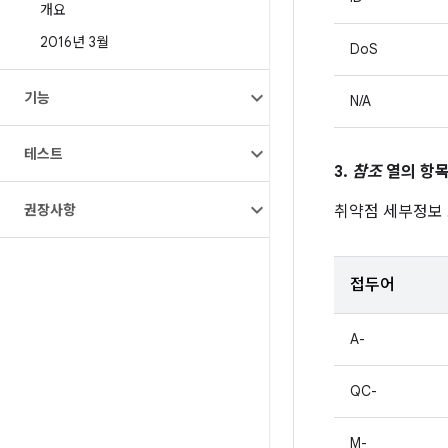
개요
2016년 3월
DoS
기능
N/A
테스트
3.
참조
열의 항목
권장사항
취약점 세부정보
접두어
A-
QC-
M-