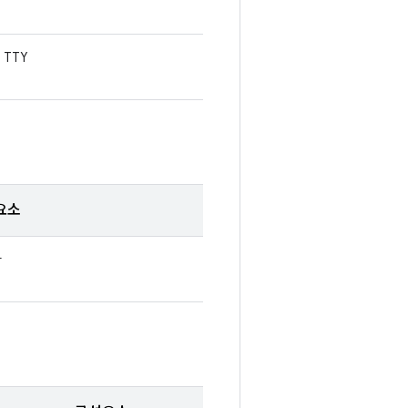
TTY
요소
라