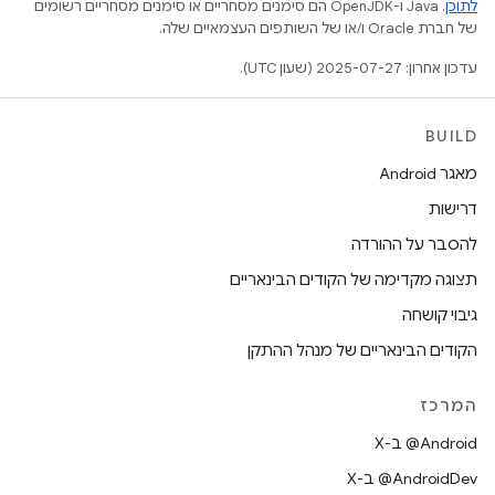
לתוכן
.‏ Java ו-OpenJDK הם סימנים מסחריים או סימנים מסחריים רשומים
של חברת Oracle ו/או של השותפים העצמאיים שלה.
עדכון אחרון: 2025-07-27 (שעון UTC).
BUILD
מאגר Android
דרישות
להסבר על ההורדה
תצוגה מקדימה של הקודים הבינאריים
גיבוי קושחה
הקודים הבינאריים של מנהל ההתקן
המרכז
‫‎@Android ב-X
‫‎@AndroidDev ב-X