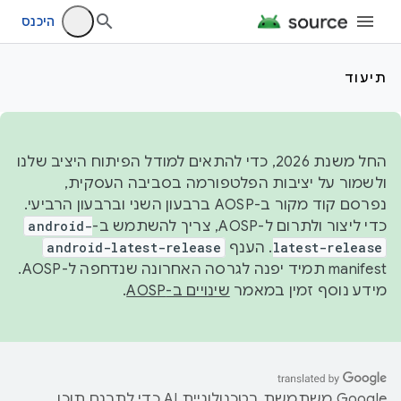
היכנס
תיעוד
החל משנת 2026, כדי להתאים למודל הפיתוח היציב שלנו
ולשמור על יציבות הפלטפורמה בסביבה העסקית,
נפרסם קוד מקור ב-AOSP ברבעון השני וברבעון הרביעי.
כדי ליצור ולתרום ל-AOSP, צריך להשתמש ב-
android-
latest-release
. הענף
android-latest-release
manifest תמיד יפנה לגרסה האחרונה שנדחפה ל-AOSP.
מידע נוסף זמין במאמר
שינויים ב-AOSP
.
‫Google משתמשת בטכנולוגיית AI כדי לתרגם תוכן