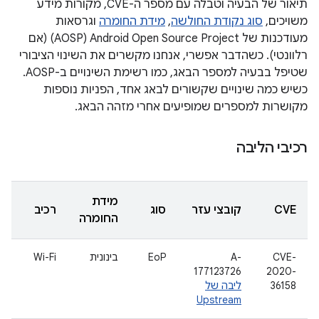
תיאור של הבעיה וטבלה עם מספר ה-CVE, מקורות מידע
משויכים,
סוג נקודת החולשה
,
מידת החומרה
וגרסאות
מעודכנות של Android Open Source Project‏ (AOSP) (אם
רלוונטי). כשהדבר אפשרי, אנחנו מקשרים את השינוי הציבורי
שטיפל בבעיה למספר הבאג, כמו רשימת השינויים ב-AOSP.
כשיש כמה שינויים שקשורים לבאג אחד, הפניות נוספות
מקושרות למספרים שמופיעים אחרי מזהה הבאג.
רכיבי הליבה
מידת
CVE
קובצי עזר
סוג
רכיב
החומרה
CVE-
A-
EoP
בינונית
Wi-Fi
177123726
2020-
36158
ליבה של
Upstream