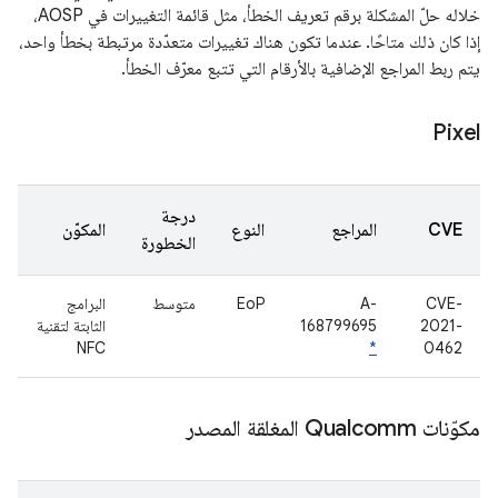
خلاله حلّ المشكلة برقم تعريف الخطأ، مثل قائمة التغييرات في AOSP،
إذا كان ذلك متاحًا. عندما تكون هناك تغييرات متعدّدة مرتبطة بخطأ واحد،
يتم ربط المراجع الإضافية بالأرقام التي تتبع معرّف الخطأ.
Pixel
درجة
CVE
المراجع
النوع
المكوّن
الخطورة
CVE-
A-
EoP
متوسط
البرامج
2021-
168799695
الثابتة لتقنية
NFC
*
0462
مكوّنات Qualcomm المغلقة المصدر