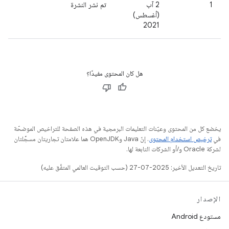
1
2 آب
تم نشر النشرة
(أغسطس)
2021
هل كان المحتوى مفيدًا؟
يخضع كل من المحتوى وعيّنات التعليمات البرمجية في هذه الصفحة للتراخيص الموضحّة
في
ترخيص استخدام المحتوى
. إنّ Java وOpenJDK هما علامتان تجاريتان مسجَّلتان
لشركة Oracle و/أو الشركات التابعة لها.
تاريخ التعديل الأخير: 2025-07-27 (حسب التوقيت العالمي المتفَّق عليه)
الإصدار
مستودع Android