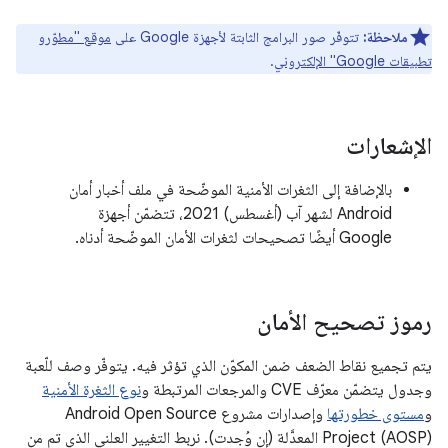
ملاحظة:
تتوفّر صور البرامج الثابتة لأجهزة Google على
موقع "مطوّرو
تطبيقات Google" الإلكتروني
.
الإشعارات
بالإضافة إلى الثغرات الأمنية الموضّحة في ملف أخبار أمان
Android لشهر آب (أغسطس) 2021، تتضمّن أجهزة
Google أيضًا تصحيحات لثغرات الأمان الموضّحة أدناه.
رموز تصحيح الأمان
يتم تجميع نقاط الضعف ضمن المكوّن الذي تؤثر فيه. يتوفّر وصف للّعبة
وجدول يتضمّن معرّف CVE والمرجعات المرتبطة و
نوع الثغرة الأمنية
و
مستوى خطورتها
وإصدارات مشروع Android Open Source
Project (AOSP) المعدَّلة (إن وُجدت). نربط التغيير العلني الذي تم من