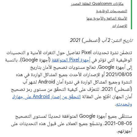
مكوّنات Qualcomm المغلقة المصدر
التصحيحات الوظيفية
الأسئلة الشائعة والأجوبة عنها
الإصدارات
تاريخ النشر: 2 آب (أغسطس) 2021
تتضمّن نشرة تحديثات Pixel تفاصيل حول الثغرات الأمنية و التحسينات
الوظيفية التي تؤثر في
أجهزة Pixel المتوافقة
(أجهزة Google). بالنسبة
إلى أجهزة Google، تعالج مستويات تصحيح الأمان بتاريخ
05‏/08‏/2021 أو الإصدارات الأحدث جميع المشاكل الواردة في هذه
النشرة وجميع المشاكل الواردة في نشرة أمان Android لشهر آب
(أغسطس) 2021. للتعرّف على كيفية التحقّق من مستوى رمز تصحيح
أمان الجهاز، اطّلِع على المقالة
التحقّق من إصدار Android على جهازك
وتحديثه
.
ستتلقّى جميع أجهزة Google المتوافقة تحديثًا لمستوى التصحيح
‎2021-08-05. ونشجّع جميع العملاء على قبول هذه التحديثات على
أجهزتهم.