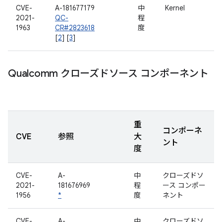
CVE-
A-181677179
中
Kernel
2021-
QC-
程
1963
CR#2823618
度
[
2
] [
3
]
Qualcomm クローズドソース コンポーネント
重
コンポーネ
CVE
参照
大
ント
度
CVE-
A-
中
クローズドソ
2021-
181676969
程
ース コンポー
1956
*
度
ネント
CVE-
A-
中
クローズドソ