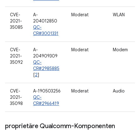
CVE-
A-
Moderat
WLAN
2021-
204012850
35085
QC-
CR#3001331
CVE-
A-
Moderat
Modem
2021-
204909309
35092
QC-
CR#2985885
[
2
]
CVE-
A-190503256
Moderat
Audio
2021-
QC-
35098
CR#2966419
proprietäre Qualcomm-Komponenten