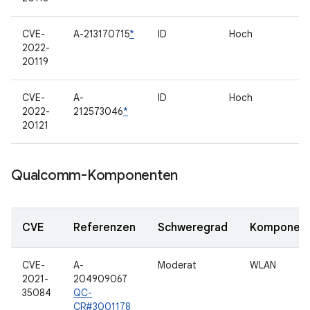
CVE-
A-213170715
*
ID
Hoch
2022-
20119
CVE-
A-
ID
Hoch
2022-
212573046
*
20121
Qualcomm-Komponenten
CVE
Referenzen
Schweregrad
Komponen
CVE-
A-
Moderat
WLAN
2021-
204909067
35084
QC-
CR#3001178