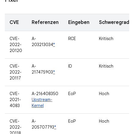
CVE
Referenzen
Eingeben
Schweregrad
CVE-
A-
RCE
Kritisch
2022-
203213034
*
20120
CVE-
A-
ID
Kritisch
2022-
217475903
*
20117
CVE-
A-216408350
EoP
Hoch
2021-
Upstream-
4083
Kernel
CVE-
A-
EoP
Hoch
2022-
205707793
*
20118