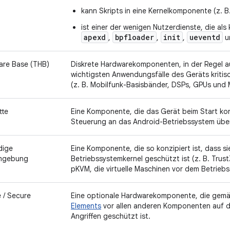
kann Skripts in eine Kernelkomponente (z. B
ist einer der wenigen Nutzerdienste, die als 
apexd
bpfloader
init
ueventd
,
,
,
u
are Base (THB)
Diskrete Hardwarekomponenten, in der Regel au
wichtigsten Anwendungsfälle des Geräts kritisc
(z. B. Mobilfunk-Basisbänder, DSPs, GPUs und
tte
Eine Komponente, die das Gerät beim Start kon
Steuerung an das Android-Betriebssystem über
dige
Eine Komponente, die so konzipiert ist, dass si
mgebung
Betriebssystemkernel geschützt ist (z. B. Trus
pKVM, die virtuelle Maschinen vor dem Betrieb
 / Secure
Eine optionale Hardwarekomponente, die gem
Elements
vor allen anderen Komponenten auf d
Angriffen geschützt ist.