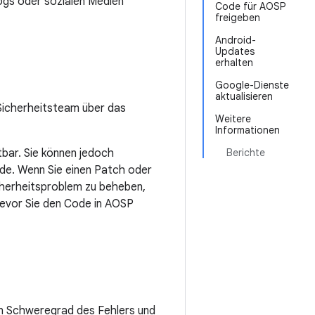
ogs oder sozialen Medien
Code für AOSP
freigeben
Android-
Updates
erhalten
Google-Dienste
aktualisieren
Sicherheitsteam über das
Weitere
Informationen
tbar. Sie können jedoch
Berichte
e. Wenn Sie einen Patch oder
cherheitsproblem zu beheben,
 bevor Sie den Code in AOSP
en Schweregrad des Fehlers und