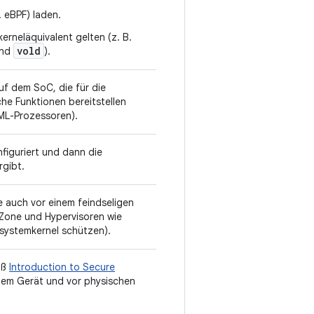
. eBPF) laden.
kerneläquivalent gelten (z. B.
vold
nd
).
f dem SoC, die für die
he Funktionen bereitstellen
 ML-Prozessoren).
figuriert und dann die
gibt.
e auch vor einem feindseligen
tZone und Hypervisoren wie
ssystemkernel schützen).
äß
Introduction to Secure
em Gerät und vor physischen