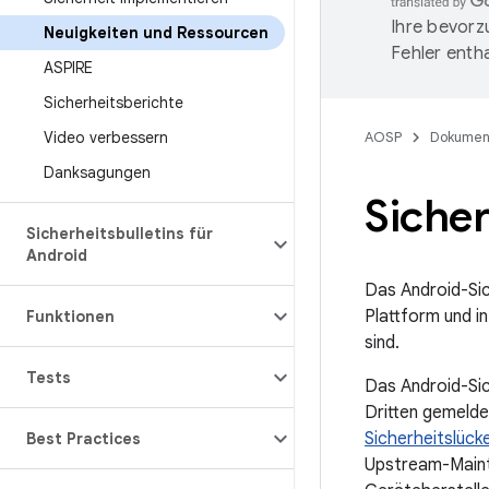
Ihre bevorz
Neuigkeiten und Ressourcen
Fehler entha
ASPIRE
Sicherheitsberichte
Video verbessern
AOSP
Dokumen
Danksagungen
Siche
Sicherheitsbulletins für
Android
Das Android-Sic
Plattform und i
Funktionen
sind.
Tests
Das Android-Sic
Dritten gemelde
Sicherheitslück
Best Practices
Upstream-Maint