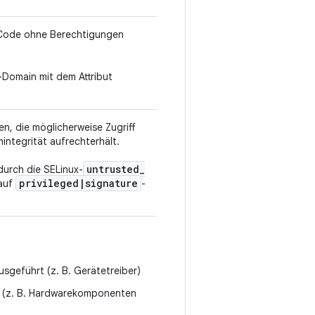
 Code ohne Berechtigungen
x-Domain mit dem Attribut
n, die möglicherweise Zugriff
integrität aufrechterhält.
untrusted
_
durch die SELinux-
privileged
|
signature
 auf
-
usgeführt (z. B. Gerätetreiber)
at (z. B. Hardwarekomponenten