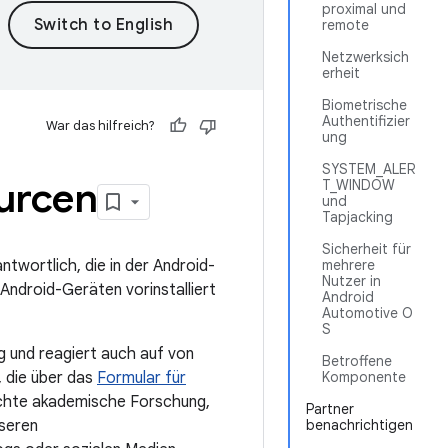
proximal und
remote
Netzwerksich
erheit
Biometrische
Authentifizier
War das hilfreich?
ung
SYSTEM_ALER
ourcen
T_WINDOW
und
Tapjacking
Sicherheit für
twortlich, die in der Android-
mehrere
Nutzer in
Android-Geräten vorinstalliert
Android
Automotive O
S
g und reagiert auch auf von
Betroffene
, die über das
Formular für
Komponente
ichte akademische Forschung,
Partner
seren
benachrichtigen