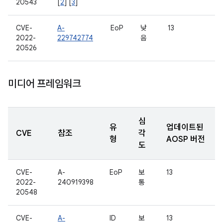
20543
[
2
] [
3
]
CVE-
A-
EoP
낮
13
2022-
229742774
음
20526
미디어 프레임워크
심
유
업데이트된
CVE
참조
각
형
AOSP 버전
도
CVE-
A-
EoP
보
13
2022-
240919398
통
20548
CVE-
A-
ID
보
13