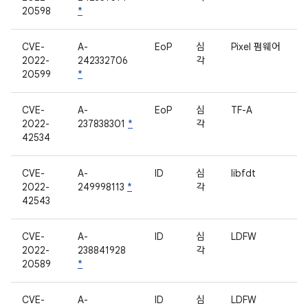
20598
*
CVE-
A-
EoP
심
Pixel 펌웨어
2022-
242332706
각
20599
*
CVE-
A-
EoP
심
TF-A
2022-
237838301
*
각
42534
CVE-
A-
ID
심
libfdt
2022-
249998113
*
각
42543
CVE-
A-
ID
심
LDFW
2022-
238841928
각
20589
*
CVE-
A-
ID
심
LDFW