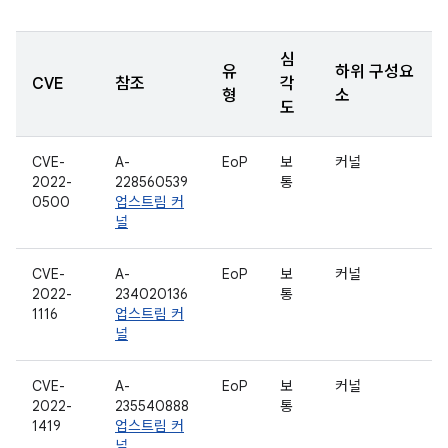
심
유
하위 구성요
CVE
참조
각
형
소
도
CVE-
A-
EoP
보
커널
2022-
228560539
통
0500
업스트림 커
널
CVE-
A-
EoP
보
커널
2022-
234020136
통
1116
업스트림 커
널
CVE-
A-
EoP
보
커널
2022-
235540888
통
1419
업스트림 커
널