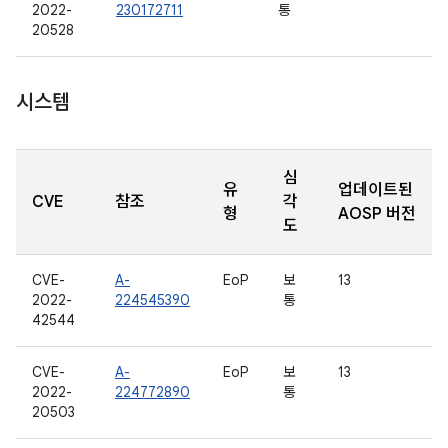
2022-
230172711
통
20528
시스템
심
유
업데이트된
CVE
참조
각
형
AOSP 버전
도
CVE-
A-
EoP
보
13
2022-
224545390
통
42544
CVE-
A-
EoP
보
13
2022-
224772890
통
20503