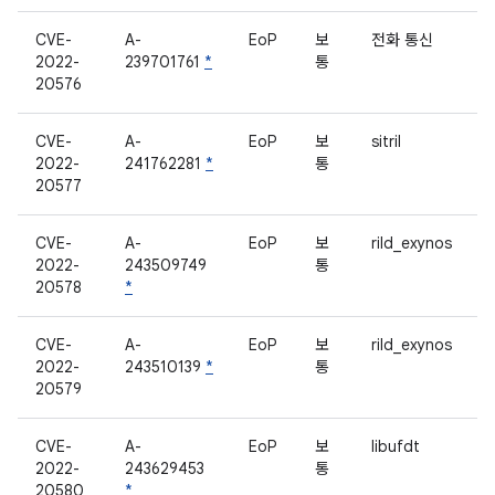
CVE-
A-
EoP
보
전화 통신
2022-
239701761
*
통
20576
CVE-
A-
EoP
보
sitril
2022-
241762281
*
통
20577
CVE-
A-
EoP
보
rild_exynos
2022-
243509749
통
20578
*
CVE-
A-
EoP
보
rild_exynos
2022-
243510139
*
통
20579
CVE-
A-
EoP
보
libufdt
2022-
243629453
통
20580
*