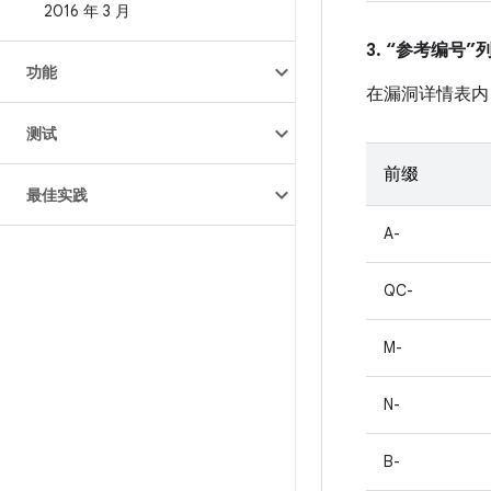
2016 年 3 月
3. “参考编号
功能
在漏洞详情表内
测试
前缀
最佳实践
A-
QC-
M-
N-
B-