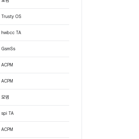
모뎀
Trusty OS
hwbcc TA
GsmSs
ACPM
ACPM
모뎀
spi TA
ACPM