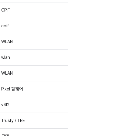
CPIF
cpif
WLAN
wlan
WLAN
Pixel 펌웨어
v4l2
Trusty / TEE