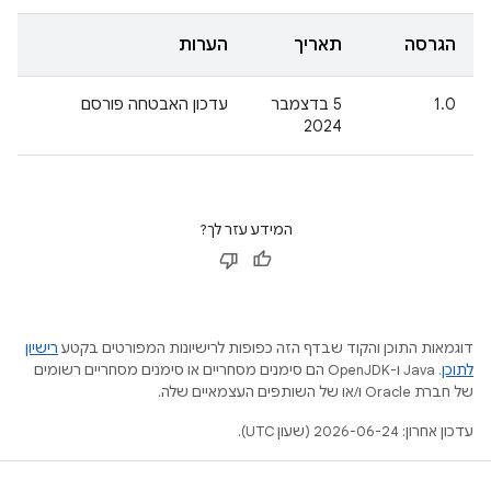
הגרסה
תאריך
הערות
1.0
‫5 בדצמבר
עדכון האבטחה פורסם
2024
המידע עזר לך?
דוגמאות התוכן והקוד שבדף הזה כפופות לרישיונות המפורטים בקטע
רישיון
לתוכן
.‏ Java ו-OpenJDK הם סימנים מסחריים או סימנים מסחריים רשומים
של חברת Oracle ו/או של השותפים העצמאיים שלה.
עדכון אחרון: 2026-06-24 (שעון UTC).