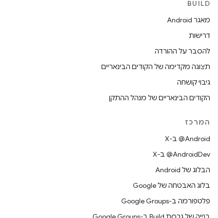
BUILD
מאגר Android
דרישות
להסבר על ההורדה
תצוגה מקדימה של הקודים הבינאריים
גיבוי קושחה
הקודים הבינאריים של מנהל ההתקן
המרכז
‫‎@Android ב-X
‫‎@AndroidDev ב-X
הבלוג של Android
בלוג האבטחה של Google
פלטפורמה ב-Google Groups
בנייה של גרסת Build ב-Google Groups