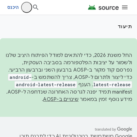
היכנס
תיעוד
החל משנת 2026, כדי להתאים למודל הפיתוח היציב שלנו
ולשמור על יציבות הפלטפורמה בסביבה העסקית,
נפרסם קוד מקור ב-AOSP ברבעון השני וברבעון הרביעי.
כדי ליצור ולתרום ל-AOSP, צריך להשתמש ב-
android-
latest-release
. הענף
android-latest-release
manifest תמיד יפנה לגרסה האחרונה שנדחפה ל-AOSP.
מידע נוסף זמין במאמר
שינויים ב-AOSP
.
‫Google משתמשת בטכנולוגיית AI כדי לתרגם תוכן