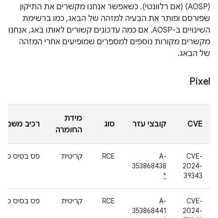
(AOSP) (אם רלוונטי). כשאפשר אנחנו מקשרים את התיקון
שפורסם ופותר את הבעיה למזהה של הבאג, כמו ברשימת
השינויים ב-AOSP. אם כמה עדכונים קשורים לאותו באג, אנחנו
מקשרים מקורות נוספים למספרים שמופיעים אחרי המזהה
של הבאג.
Pixel
מידת
CVE
קובצי עזר
סוג
רכיב משנה
החומרה
CVE-
A-
RCE
קריטית
פס בסיס סלול
353868438
2024-
*
39343
CVE-
A-
RCE
קריטית
פס בסיס סלול
353868441
2024-