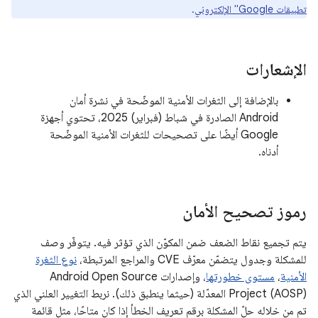
تطبيقات Google" الإلكتروني
.
الإشعارات
بالإضافة إلى الثغرات الأمنية الموضّحة في نشرة أمان
Android الصادرة في شباط (فبراير) 2025، تحتوي أجهزة
Google أيضًا على تصحيحات للثغرات الأمنية الموضّحة
أدناه.
رموز تصحيح الأمان
يتم تجميع نقاط الضعف ضمن المكوّن الذي تؤثر فيه. يتوفّر وصف
للمشكلة وجدول يتضمّن معرّف CVE والمراجع المرتبطة،
نوع الثغرة
الأمنية
،
مستوى خطورتها
، وإصدارات Android Open Source
Project (AOSP) المعدّلة (حيثما ينطبق ذلك). نربط التغيير العلني الذي
تم من خلاله حلّ المشكلة برقم تعريف الخطأ إذا كان متاحًا، مثل قائمة