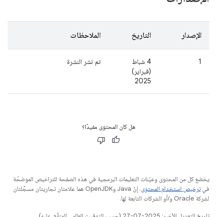
الإصدار
التاريخ
الملاحظات
1
4 شباط
تم نشر النشرة
(فبراير)
2025
هل كان المحتوى مفيدًا؟
يخضع كل من المحتوى وعيّنات التعليمات البرمجية في هذه الصفحة للتراخيص الموضحّة
في
ترخيص استخدام المحتوى
. إنّ Java وOpenJDK هما علامتان تجاريتان مسجَّلتان
لشركة Oracle و/أو الشركات التابعة لها.
تاريخ التعديل الأخير: 2025-07-27 (حسب التوقيت العالمي المتفَّق عليه)