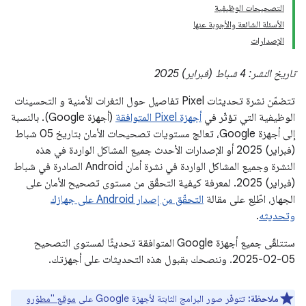
التصحيحات الوظيفية
الأسئلة الشائعة والأجوبة عنها
الإصدارات
تاريخ النشر: 4 شباط (فبراير) 2025
تتضمّن نشرة تحديثات Pixel تفاصيل حول الثغرات الأمنية و التحسينات
الوظيفية التي تؤثّر في
أجهزة Pixel المتوافقة
(أجهزة Google). بالنسبة
إلى أجهزة Google، تعالج مستويات تصحيحات الأمان بتاريخ 05‏ شباط
(فبراير) 2025 أو الإصدارات الأحدث جميع المشاكل الواردة في هذه
النشرة وجميع المشاكل الواردة في نشرة أمان Android الصادرة في شباط
(فبراير) 2025. لمعرفة كيفية التحقّق من مستوى تصحيح الأمان على
الجهاز، اطّلِع على مقالة
التحقّق من إصدار Android على جهازك
وتحديثه
.
ستتلقّى جميع أجهزة Google المتوافقة تحديثًا لمستوى التصحيح
‎2025-02-05. وننصحك بقبول هذه التحديثات على أجهزتك.
ملاحظة:
تتوفّر صور البرامج الثابتة لأجهزة Google على
موقع "مطوّرو