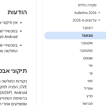
סקירה כללית
הודעות
2026 bulletins
עדכונים מ-2025
אין תיקוני אבטחה ל-Pixel בעדכ
דצמבר
נובמבר
Android מנובמבר 2025 כבר תוקנו. לא נדרשים עדכונים נוספים כדי לפתור את הבעיות האלה.
אוקטובר
ספטמבר
החולשה שמתוארו
אוגוסט
יולי
תיקוני אב
יוני
מאי
נקודות החולשה מ
CVE, הפניה למקורות חיצוניים,
אפריל
d
מרץ
פברואר
שמופיעים אחרי ה