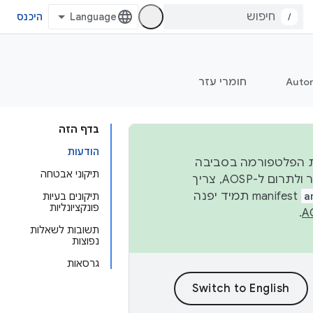
/
היכנס
Auto
חומרי עזר
בדף הזה
הודעות
 יציבות הפלטפורמה בסביבה
תיקוני אבטחה
העסקית, נפרסם קוד מקור ב-AOSP ברבעון השני וברבעון הרביעי. כדי ליצור ולתרום ל-AOSP, צריך
a
manifest תמיד יפנה
תיקונים בעיות
פונקציונליות
.
תשובות לשאלות
נפוצות
גרסאות