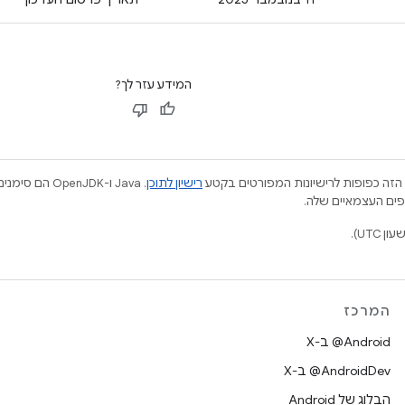
המידע עזר לך?
הזה כפופות לרישיונות המפורטים בקטע
רישיון לתוכן
.‏ Java ו-JDK
המרכז
‫‎@Android ב-X
‫‎@AndroidDev ב-X
הבלוג של Android