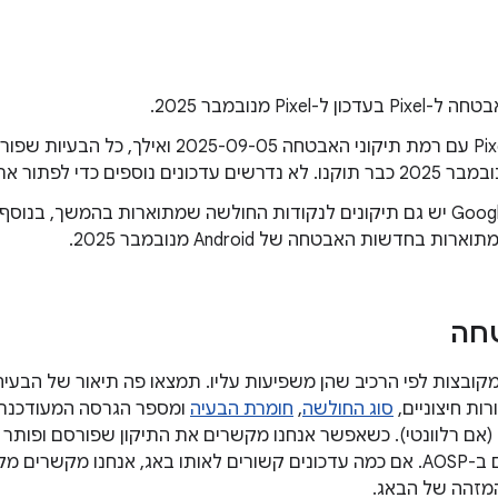
ון ל-Pixel מנובמבר 2025.
במכשירי Pixel עם רמת תיקוני האבטחה -09-05
במכשירי Google יש גם תיקונים לנקודות החולשה שמתוארות בהמשך, בנו
ת בחדשות האבטחה של Android מנובמבר 2025.
טחה
קובצות לפי הרכיב שהן משפיעות עליו. תמצאו פה תיאור של הבעיה
סוג החולשה
,
חומרת הבעיה
ומספר הגרסה המעודכנת 
Androi ‏ (AOSP) (אם רלוונטי). כשאפשר אנחנו מקשרים את התיקון שפורסם ו
ברשימת השינויים ב-AOSP. אם כמה עדכונים קשורים לאותו באג, אנחנו מק
מזהה של הבאג.