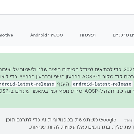
ם מרכזיים
תאימות
מכשירי Android
motive
החל משנת 2026, כדי להתאים למודל הפיתוח היציב שלנו ולשמור על
android-latest-release
. הענף
ndroid-latest-release
ל-AOSP. מידע נוסף זמין במאמר
שינויים ב-AOSP
‫Google משתמשת בטכנולוגיית AI כדי לתרגם תוכן
ת עליך. בתרגומים כאלו עשויות להיות שגיאות.