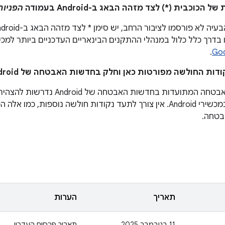
הפניות
 לא פורסמו לציבור הרחב, יש סימן * לצד מזהה הבאג ב-Android בעמודה
רך כלל כלול במנהלי ההתקנים הבינאריים העדכניים ביותר למכשירי Pixel שזמי
.
Goo
נקודות חולשה באבטחה המתועדות בחדשות
העדכנית ביותר במכשירי Android. אין צורך לתעד נקודות חולשה נוספו
בטחה.
תאריך
הערות
‫11 בנובמבר 2025
תאריך פרסום העדכון