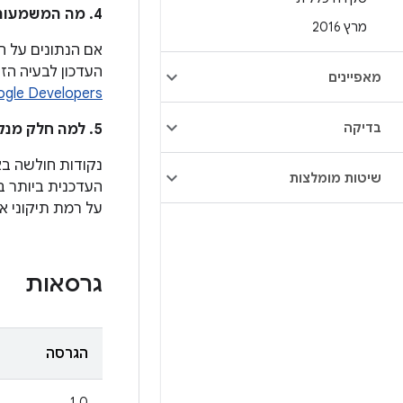
4. מה המשמעות של הכוכבית (*) לצד מזהה הבאג ב-Android בעמודה
מרץ 2016
אם הנתונים על הבעיה
העדכון לבעיה הזו בד
מאפיינים
gle Developers
בדיקה
5. למה חלק מנקודות החולשה מפורטות כאן וחלק בחדשות האבטחה של Android?
שיטות מומלצות
על רמת תיקוני א
גרסאות
הגרסה
1.0