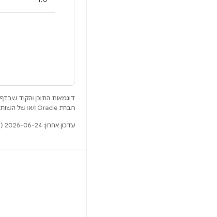
דוגמאות התוכן והקוד שבדף 
חברת Oracle ו/או של השותפים העצמאיים שלה.
עדכון אחרון: 2026-06-24 (שעון UTC).
BUILD
מאגר Android
דרישות
להסבר על ההורדה