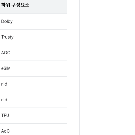
하위 구성요소
Dolby
Trusty
AOC
eSIM
rild
rild
TPU
AoC