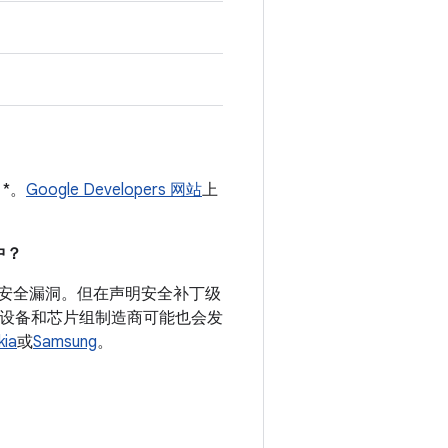
 *。
Google Developers 网站
上
。
中？
录的安全漏洞。但在声明安全补丁级
d 设备和芯片组制造商可能也会发
kia
或
Samsung
。