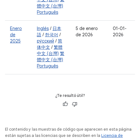
體中文 (台灣)
Português
Enero
Inglés
/
日本
5 de enero
01-01-
de
語
/
한국어
/
de 2026
2026
2025
ру́сский
/
简
体中文
/
繁體
中文 (台灣)
繁
體中文 (台灣)
Português
¿Te resultó útil?
El contenido y las muestras de código que aparecen en esta página
están sujetas a las licencias que se describen en la
Licencia de