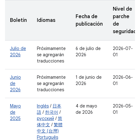
Nivel de
Fecha de
parche
Boletín
Idiomas
publicación
de
seguridad
Julio de
Próximamente
6 de julio de
2026-07-
2026
se agregarán
2026
01
traducciones
Junio
Próximamente
1 de junio de
2026-06-
de
se agregarán
2026
01
2026
traducciones
Mayo
Inglés
/
日本
4 de mayo
2026-05-
de
語
/
한국어
/
de 2026
01
2025
русский
/
简
体中文
/
繁體
中文 (台灣)
Português