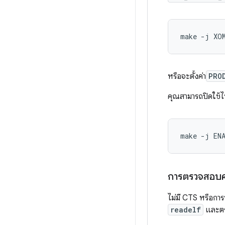
make -j XO
หรือจะตั้งค่า
PRO
คุณสามารถปิดใช้ไ
make -j EN
การตรวจสอบค
ไม่มี CTS หรือกา
readelf
และตร