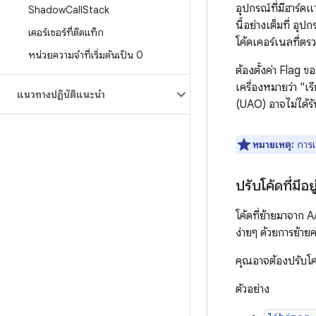
อุปกรณ์ที่มีฮาร์ดแ
Shadow
Call
Stack
นี้อย่างเต็มที่ อุ
เคอร์เซอร์ที่ติดแท็ก
โค้ดเคอร์เนลที่ตรว
หน่วยความจำที่เริ่มต้นเป็น 0
ต้องตั้งค่า Flag 
เครื่องหมายว่า "เ
แนวทางปฏิบัติแนะนำ
(UAO) อาจไม่ได้รั
หมายเหตุ:
การเ
ปรับโค้ดที่มีอยู
โค้ดที่ย้ายมาจาก
ง่ายๆ ด้วยการย้ายค
คุณอาจต้องปรับโคร
ตัวอย่าง