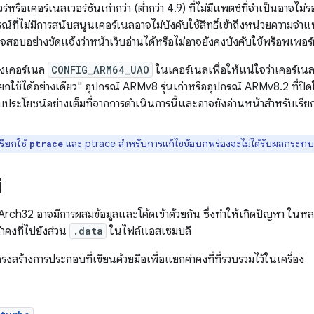
วร์หรือเคอร์เนลเวอร์ชันเก่ากว่า (ต่ำกว่า 4.9) ที่ไม่มีแพตช์ที่จำเป็นอาจไม
ปกรณ์ที่ไม่มีการสนับสนุนเคอร์เนลอาจไม่บังคับใช้สิทธิ์เข้าถึงหน่วยความจำแบ
จสอบอย่างชัดแจ้งว่าหน้าเว็บอ่านได้หรือไม่อาจยังคงบังคับใช้พร็อพเพอร์ตี
ของเคอร์เนล
CONFIG_ARM64_UAO
ในเคอร์เนลเพื่อให้แน่ใจว่าเคอร์เน
รียกใช้ได้อย่างเดียว" อุปกรณ์ ARMv8 รุ่นเก่าหรืออุปกรณ์ ARMv8.2 ที่ปิดใ
บประโยชน์อย่างเต็มที่จากการดำเนินการนี้และอาจยังอ่านหน้าสำหรับเรียก
รียกใช้
และ ptrace สำหรับการแก้ไขข้อบกพร่องจะไม่ได้รับผลกระทบ
ptrace
่
 AArch32 อาจมีการผสมข้อมูลและโค้ดเข้าด้วยกัน ซึ่งทำให้เกิดปัญหา ในห
่าคงที่ไปยังส่วน
.data
ในไฟล์แอสเซมบลี
งสร้างการประกอบที่เขียนด้วยมือเพื่อแยกค่าคงที่ที่รวบรวมไว้ในเครื่อง