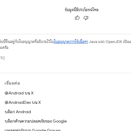
ข้อมูลนี้มีประโยชน์ไหม
บนี้ขึ้นอยู่กับใบอนุญาตที่อธิบายไว้ใน
ใบอนุญาตการใช้เนื้อหา
Java และ OpenJDK เป็นเคร
นเครือ
UTC
เชื่อมต่อ
@Android บน X
@AndroidDev บน X
บล็อก Android
บล็อกด้านความปลอดภัยของ Google
แพลตฟอร์มบน Google Groups