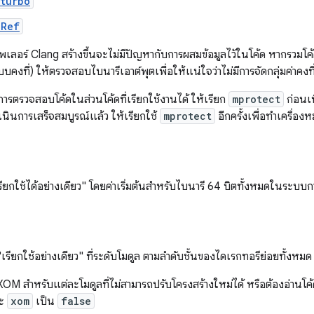
turbo
uRef
ไพเลอร์ Clang สร้างขึ้นจะไม่มีปัญหากับการผสมข้อมูลไว้ในโค้ด หากรวมโ
บคงที่) ให้ตรวจสอบไบนารีเอาต์พุตเพื่อให้แน่ใจว่าไม่มีการจัดกลุ่มค่าคงที
ารตรวจสอบโค้ดในส่วนโค้ดที่เรียกใช้งานได้ ให้เรียก
mprotect
ก่อนเพ
นินการเสร็จสมบูรณ์แล้ว ให้เรียกใช้
mprotect
อีกครั้งเพื่อทําเครื่องห
ียกใช้ได้อย่างเดียว" โดยค่าเริ่มต้นสำหรับไบนารี 64 บิตทั้งหมดในระบบก
รียกใช้อย่างเดียว" ที่ระดับโมดูล ตามลําดับชั้นของไดเรกทอรีย่อยทั้งหมด ห
OM สำหรับแต่ละโมดูลที่ไม่สามารถปรับโครงสร้างใหม่ได้ หรือต้องอ่านโค้ดที
ะ
xom
เป็น
false