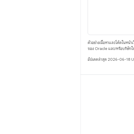
ตัวอย่างเนื้อหาและโค้ดในหน้าเว็
ของ Oracle และ/หรือบริษัทใ
อัปเดตล่าสุด 2026-06-18 
บิวด์
ที่เก็บสำหรับ Android
ข้อกำหนด
ดาวน์โหลด
แสดงพรีวิวไบนารี
อิมเมจเวอร์ชันโรงงาน