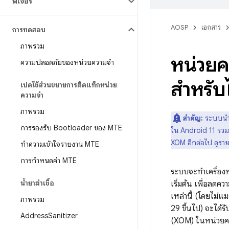
ฟีเจอร์
AOSP
เอกสาร
การทดสอบ
ภาพรวม
หน่วยค
ความปลอดภัยของหน่วยความจำ
สำหรับ
เปิดใช้ส่วนขยายการติดแท็กหน่วย
ความจำ
ภาพรวม
สำคัญ:
ระบบนำก
การรองรับ Bootloader ของ MTE
ใน Android 11 รวมถ
XOM อีกต่อไป ดูรายล
ทําความเข้าใจรายงาน MTE
การกำหนดค่า MTE
ระบบจะทําเครื่องห
น้ำยาฆ่าเชื้อ
เริ่มต้น เพื่อลดค
เหล่านี้ (โดยไม่แ
ภาพรวม
29 ขึ้นไป) จะได้
Address
Sanitizer
(XOM) ในหน่วยควา