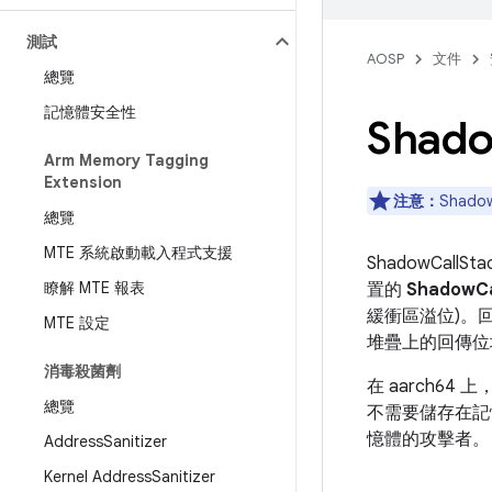
測試
AOSP
文件
總覽
記憶體安全性
Shad
Arm Memory Tagging
Extension
注意：
Shado
總覽
MTE 系統啟動載入程式支援
ShadowCallSt
瞭解 MTE 報表
置的
ShadowCa
緩衝區溢位)。
MTE 設定
堆疊上的回傳位
消毒殺菌劑
在 aarch64
總覽
不需要儲存在記憶
憶體的攻擊者。
Address
Sanitizer
Kernel Address
Sanitizer