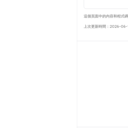
這個頁面中的內容和程式
上次更新時間：2026-06-
版本
Android 程式庫
相關規定
下載程式碼
預覽二進位檔
原廠映像檔
驅動程式二進位檔