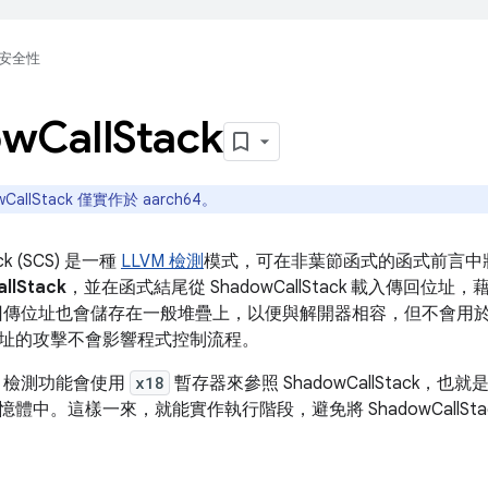
安全性
ow
Call
Stack
wCallStack 僅實作於 aarch64。
ack (SCS) 是一種
LLVM 檢測
模式，可在非葉節函式的函式前言中
llStack
，並在函式結尾從 ShadowCallStack 載入傳回位
回傳位址也會儲存在一般堆疊上，以便與解開器相容，但不會用
址的攻擊不會影響程式控制流程。
 上，檢測功能會使用
x18
暫存器來參照 ShadowCallStack，也就是說
體中。這樣一來，就能實作執行階段，避免將 ShadowCallSt