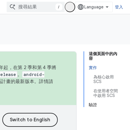
/
登入
這個頁面中的內
容
，在第 2 季和第 4 季將
實作
release
。
android-
為核心啟用
始碼計畫的最新版本。詳情請
SCS
在使用者空間
中啟用 SCS
驗證