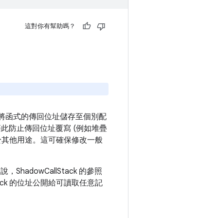
這對你有幫助嗎？
將函式的傳回位址儲存至個別配
址，藉此防止傳回位址覆寫 (例如堆疊
於其他用途。這可確保修改一般
，ShadowCallStack 的參照
ack 的位址公開給可讀取任意記