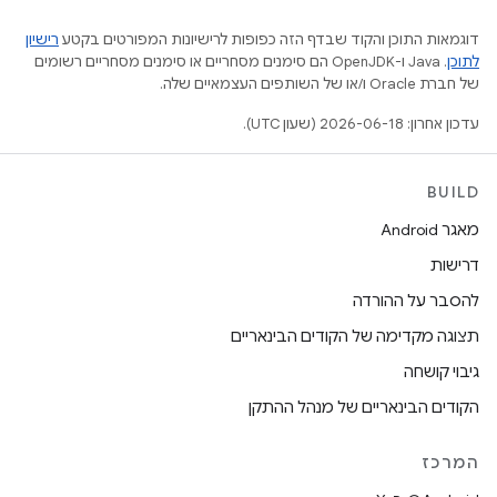
דוגמאות התוכן והקוד שבדף הזה כפופות לרישיונות המפורטים בקטע
רישיון
לתוכן
.‏ Java ו-OpenJDK הם סימנים מסחריים או סימנים מסחריים רשומים
של חברת Oracle ו/או של השותפים העצמאיים שלה.
עדכון אחרון: 2026-06-18 (שעון UTC).
BUILD
מאגר Android
דרישות
להסבר על ההורדה
תצוגה מקדימה של הקודים הבינאריים
גיבוי קושחה
הקודים הבינאריים של מנהל ההתקן
המרכז