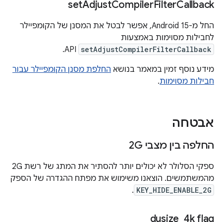
set
Adjust
Compiler
Filter
Callback
החל מ-Android 15, אפשר לבטל את המסנן של הקומפיילר
לחבילות מסוימות באמצעות
API.
setAdjustCompilerFilterCallback
מידע נוסף זמין במאמר בנושא
החלפת מסנן הקומפיילר עבור
חבילות מסוימות
.
אבטחה
החלפה בין מצבי 2G
ספקי הסלולר לא יכולים יותר להסתיר את המתג של רשת 2G
מהמשתמשים. הוצאנו משימוש את מפתח ההגדרה של הספק
.
KEY_HIDE_ENABLE_2G
‫dusize
_
4k flag