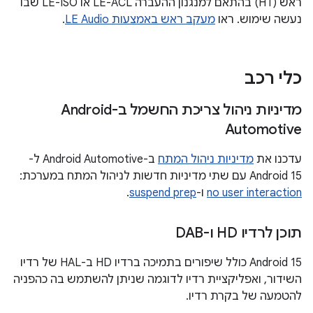
ראש (HT) בהתאם למנגנון ההעברה LE-ACL או LE-ISO שבו
נעשה שימוש. ראו
מעקב ראש באמצעות LE Audio
.
כלי רכב
מדיניות ניהול צריכת החשמל ב-Android
Automotive
עדכנו את
מדיניות ניהול המתח
ב-Android Automotive ל-
Android 15 עם שתי מדיניות חדשות לניהול המתח במערכת:
no user interaction
ו-
suspend prep
.
תוכן לרדיו HD ו-DAB
‫Android 15 כולל שיפורים בתמיכה ברדיו HD ב-HAL של רדיו
השידור, ואפליקציית רדיו לדוגמה שניתן להשתמש בה כהפניה
להטמעה של בקרת רדיו.