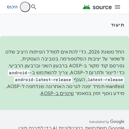
היכנס
תיעוד
החל משנת 2026, כדי להתאים למודל הפיתוח היציב שלנו
ולשמור על יציבות הפלטפורמה בסביבה העסקית,
נפרסם קוד מקור ב-AOSP ברבעון השני וברבעון הרביעי.
כדי ליצור ולתרום ל-AOSP, צריך להשתמש ב-
android-
latest-release
. הענף
android-latest-release
manifest תמיד יפנה לגרסה האחרונה שנדחפה ל-AOSP.
מידע נוסף זמין במאמר
שינויים ב-AOSP
.
‫Google משתמשת בטכנולוגיית AI כדי לתרגם תוכן