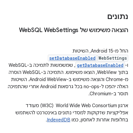
נתונים
הוצאה משימוש של Web
Settings
SQL Web
החל מ-Android 15, השיטות
setDatabaseEnabled
WebSettings
ו-
getDatabaseEnabled
, שמשמשות לתמיכה ב-WebSQL
בתוך WebView, הוצאו משימוש. התמיכה ב-WebSQL הוסרה
מ-Chrome והוצאה משימוש ב-Android WebView. השיטות
האלה יהפכו ל-no-ops בכל גרסאות Android אחרי שהתמיכה
תוסר ב-Chromium.
ארגון World Wide Web Consortium ‏ (W3C) מעודד
אפליקציות שזקוקות למסדי נתונים באינטרנט להשתמש
בחלופות אחרות לאחסון, כמו
IndexedDB
.