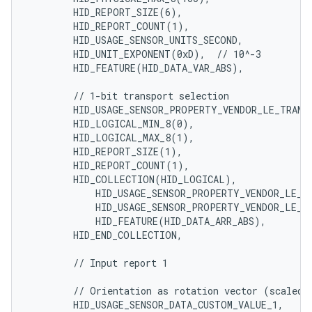
        HID_REPORT_SIZE(6),

        HID_REPORT_COUNT(1),

        HID_USAGE_SENSOR_UNITS_SECOND,

        HID_UNIT_EXPONENT(0xD),  // 10^-3

        HID_FEATURE(HID_DATA_VAR_ABS),

        // 1-bit transport selection

        HID_USAGE_SENSOR_PROPERTY_VENDOR_LE_TRANSP
        HID_LOGICAL_MIN_8(0),

        HID_LOGICAL_MAX_8(1),

        HID_REPORT_SIZE(1),

        HID_REPORT_COUNT(1),

        HID_COLLECTION(HID_LOGICAL),

            HID_USAGE_SENSOR_PROPERTY_VENDOR_LE_TR
            HID_USAGE_SENSOR_PROPERTY_VENDOR_LE_TR
            HID_FEATURE(HID_DATA_ARR_ABS),

        HID_END_COLLECTION,

        // Input report 1

        // Orientation as rotation vector (scaled t
        HID_USAGE_SENSOR_DATA_CUSTOM_VALUE_1,
