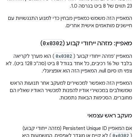
23 תווים של 8 ביט בגרסה 1.0.
המאפיין הזה משמש כמאפיין מבחין כדי למנוע התנגשויות עם
חיישנים מותאמים אישית אחרים.
מאפיין: מזהה ייחודי קבוע (
0x0302
)
המאפיין 'מזהה ייחודי קבוע' (
0x0302
) הוא מערך לקריאה
בלבד של 16 רכיבים, כל אחד בגודל 8 ביט (סה"כ 128 ביט). לא
צפוי תו סיום null. המאפיין הזה הוא אופציונלי.
המאפיין הזה מאפשר למכשירים למעקב אחר תנועות הראש
שמשולבים במכשירי אודיו להפנות למכשיר האודיו שאליו הם
מחוברים. הסכימות הבאות נתמכות.
מעקב ראש עצמאי
אם המאפיין Persistent Unique ID (מזהה ייחודי קבוע)
‏(
0x0302
) לא קיים או מוגדר לאפסים, המשמעות היא