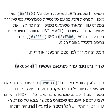
המאפיין Vendor-reserved LE Transport ‏ (
0xF410
) הוא
מאפיין לקריאה ולכתיבה עם סמנטיקה סטנדרטית כפי שמוגדר
במפרט HID. המארח משתמש במאפיין הזה כדי לציין את
אמצעי התחבורה שנבחר (ACL או ISO). המערכת משתמשת
רק בערכים ACL ‏ (
0xF800
) ו-ISO ‏ (
0xF801
), ושניהם
צריכים להיכלל באוסף הלוגי.
הנכס הזה מוגדר לפני מצבי ההפעלה או הדיווח.
שדה נתונים: ערך מותאם אישית 1 (
0x0544
)
השדה 'ערך מותאם אישית 1' (
0x0544
) הוא שדה להזנת קלט
שמשמש לדיווח על נתוני מעקב התנועות בפועל. מדובר
במערך עם 3 רכיבים, שמתפרש בהתאם לכללי ה-HID הרגילים
לגבי ערכים פיזיים, כפי שמפורט בקטע 6.2.2.7 של מפרט ה-
HID. הטווח התקין של כל רכיב הוא [‎-π, π] rad. היחידות הן