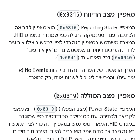
מאפיין: מצב הדיווח (
0x0316
)
המאפיין Reporting State‏ (
0x0316
) הוא מאפיין לקריאה
ולכתיבה, עם הסמנטיקה הרגילה כפי שמוגדר במפרט HID.
המארח משתמש במאפיין הזה כדי לציין למכשיר אילו אירועים
לדווח. הערכים היחידים שמשמשים הם 'אין אירועים'
(
0x0840
) ו'כל האירועים' (
0x0841
).
הערך הראשוני של השדה הזה חייב להיות No Events (אין
אירועים), והמכשיר לא יכול לשנות אותו, רק המארח.
מאפיין: מצב הסוללה (
0x0319
)
המאפיין Power State (מצב הפעלה) (
0x0319
) הוא מאפיין
לקריאה ולכתיבה, עם סמנטיקה סטנדרטית כפי שמוגדר
במפרט HID. המארח משתמש במאפיין הזה כדי לציין למכשיר
באיזה מצב צריכת חשמל הוא צריך להיות. הערכים היחידים
שבהם נעשה שימוש הם Full Power (הפעלה מלאה)