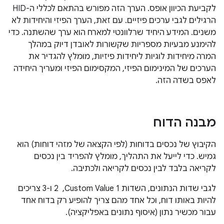
לקביעת הכיוון אופס. הערך הזה מפורש בהתאם לכללי ה-HID
הרגילים לגבי ערכים פיזיים. עם זאת, הערך הפיזי והיחידות לא
משנים. המידע היחיד שרלוונטי למארח הוא ערך שהשתנה. כדי
להימנע מבעיות מספריות שקשורות לאובדן דיוק במהלך
המרה מיחידות לוגיות ליחידות פיזיות, מומלץ להגדיר את
הערכים של המינימום הפיזי, המקסימום הפיזי ומעריך היחידה
לאפס בשדה הזה.
מבנה הדוח
הקיבוץ של נכסים בדוחות (לפי הקצאה של מזהי דוחות) הוא
גמיש. כדי לייעל את התהליך, מומלץ להפריד בין נכסים
לקריאה בלבד לבין נכסים לקריאה ולכתיבה.
לגבי שדות הנתונים, השדות Custom Value 1, ‏ 2 ו-3 צריכים
להיות באותו דוח, וכל אחד מהם צריך להופיע רק בדוח אחד
עבור מכשיר נתון (איסוף נתונים באפליקציה).