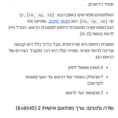
תמיד רדיאנים.
האלמנטים מפורשים באופן הבא:
[rx, ry, rz]
, כך
ש-
[rx, ry, rz]
הוא
וקטור סיבוב
, שמייצג את
הטרנספורמציה ממסגרת הייחוס למסגרת הראש. הגודל חייב
להיות בטווח [0..π].
מסגרת הייחוס היא שרירותית, אבל בדרך כלל היא קבועה
וצריכה להיות ימנית. סטייה קלה היא דבר מקובל. הצירים של
הראש הם:
X מאוזן שמאל לימין
Y מהחלק האחורי של הראש עד האף (מאחור
לקדימה)
Z מהצוואר ועד לראש
שדה נתונים: ערך מותאם אישית 2 (
0x0545
)