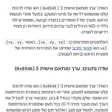
השדה 'ערך מותאם אישית 2' (
0x0545
) הוא שדה להזנת
קלט שמשמש לדיווח על פרטי המעקב בפועל אחרי תנועות
הראש. מערך של 3 מספרים בנקודה קבועה, שמפורש לפי
כללי ה-HID הרגילים לגבי ערכים פיזיים. היחידות הן תמיד
רדיאנים לשנייה.
האלמנטים מפורשים כך:
[vx, vy, vz]
, כאשר
[vx, vy,
vz]
הוא
וקטור סיבוב
שמייצג את המהירות הזוויתית של
מסגרת הראש (ביחס לעצמה).
שדה נתונים: ערך מותאם אישית 3 (
0x0546
)
השדה 'ערך מותאם אישית 3' (
0x0546
) הוא שדה להזנת
קלט שמשמש למעקב אחרי אי-רציפויות במסגרת ההתייחסות.
זהו מספר שלם סקלרי בגודל 8 ביט. המכשיר צריך להגדיל את
הערך (עם מעבר חזרה ל-0) בכל פעם שמסגרת ההתייחסות
משתנה, למשל אם מצב האלגוריתם של מסנן הכיוון שמשמש