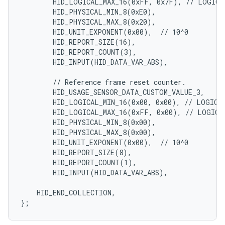
        HID_LOGICAL_MAX_16(0xFF, 0x7F), // LOGICAL
        HID_PHYSICAL_MIN_8(0xE0),

        HID_PHYSICAL_MAX_8(0x20),

        HID_UNIT_EXPONENT(0x00),  // 10^0

        HID_REPORT_SIZE(16),

        HID_REPORT_COUNT(3),

        HID_INPUT(HID_DATA_VAR_ABS),

        // Reference frame reset counter.

        HID_USAGE_SENSOR_DATA_CUSTOM_VALUE_3,

        HID_LOGICAL_MIN_16(0x00, 0x00), // LOGICAL
        HID_LOGICAL_MAX_16(0xFF, 0x00), // LOGICAL
        HID_PHYSICAL_MIN_8(0x00),

        HID_PHYSICAL_MAX_8(0x00),

        HID_UNIT_EXPONENT(0x00),  // 10^0

        HID_REPORT_SIZE(8),

        HID_REPORT_COUNT(1),

        HID_INPUT(HID_DATA_VAR_ABS),

    HID_END_COLLECTION,
