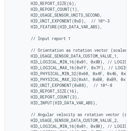
        HID_REPORT_SIZE(6),

        HID_REPORT_COUNT(1),

        HID_USAGE_SENSOR_UNITS_SECOND,

        HID_UNIT_EXPONENT(0xD),  // 10^-3

        HID_FEATURE(HID_DATA_VAR_ABS),

        // Input report 1

        // Orientation as rotation vector (scaled t
        HID_USAGE_SENSOR_DATA_CUSTOM_VALUE_1,

        HID_LOGICAL_MIN_16(0x01, 0x80), // LOGICAL
        HID_LOGICAL_MAX_16(0xFF, 0x7F), // LOGICAL
        HID_PHYSICAL_MIN_32(0x60, 0x4F, 0x46, 0xED)
        HID_PHYSICAL_MAX_32(0xA1, 0xB0, 0xB9, 0x12)
        HID_UNIT_EXPONENT(0x08),  // 10^-8

        HID_REPORT_SIZE(16),

        HID_REPORT_COUNT(3),

        HID_INPUT(HID_DATA_VAR_ABS),

        // Angular velocity as rotation vector (sca
        HID_USAGE_SENSOR_DATA_CUSTOM_VALUE_2,

        HID_LOGICAL_MIN_16(0x01, 0x80), // LOGICAL