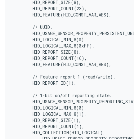
        HID_REPORT_SIZE(8),

        HID_REPORT_COUNT(23),

        HID_FEATURE(HID_CONST_VAR_ABS),

        // UUID.

        HID_USAGE_SENSOR_PROPERTY_PERSISTENT_UNIQU
        HID_LOGICAL_MIN_8(0),

        HID_LOGICAL_MAX_8(0xFF),

        HID_REPORT_SIZE(8),

        HID_REPORT_COUNT(16),

        HID_FEATURE(HID_CONST_VAR_ABS),

        // Feature report 1 (read/write).

        HID_REPORT_ID(1),

        // 1-bit on/off reporting state.

        HID_USAGE_SENSOR_PROPERTY_REPORTING_STATE,
        HID_LOGICAL_MIN_8(0),

        HID_LOGICAL_MAX_8(1),

        HID_REPORT_SIZE(1),

        HID_REPORT_COUNT(1),

        HID_COLLECTION(HID_LOGICAL),

            HID_USAGE_SENSOR_PROPERTY_REPORTING_ST