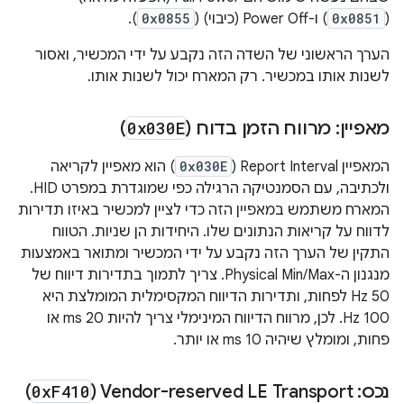
(
0x0851
) ו-Power Off (כיבוי) (
0x0855
).
הערך הראשוני של השדה הזה נקבע על ידי המכשיר, ואסור
לשנות אותו במכשיר. רק המארח יכול לשנות אותו.
מאפיין: מרווח הזמן בדוח (
0x030E
)
המאפיין Report Interval (
0x030E
) הוא מאפיין לקריאה
ולכתיבה, עם הסמנטיקה הרגילה כפי שמוגדרת במפרט HID.
המארח משתמש במאפיין הזה כדי לציין למכשיר באיזו תדירות
לדווח על קריאות הנתונים שלו. היחידות הן שניות. הטווח
התקין של הערך הזה נקבע על ידי המכשיר ומתואר באמצעות
מנגנון ה-Physical Min/Max. צריך לתמוך בתדירות דיווח של
50 Hz לפחות, ותדירות הדיווח המקסימלית המומלצת היא
100 Hz. לכן, מרווח הדיווח המינימלי צריך להיות 20 ms או
פחות, ומומלץ שיהיה 10 ms או יותר.
נכס: Vendor-reserved LE Transport (
F410
0x
)