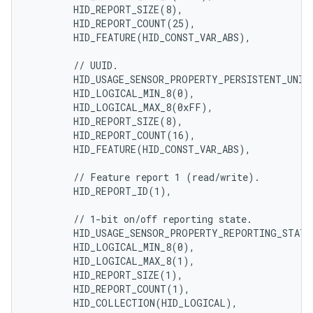
        HID_REPORT_SIZE(8),

        HID_REPORT_COUNT(25),

        HID_FEATURE(HID_CONST_VAR_ABS),

        // UUID.

        HID_USAGE_SENSOR_PROPERTY_PERSISTENT_UNIQU
        HID_LOGICAL_MIN_8(0),

        HID_LOGICAL_MAX_8(0xFF),

        HID_REPORT_SIZE(8),

        HID_REPORT_COUNT(16),

        HID_FEATURE(HID_CONST_VAR_ABS),

        // Feature report 1 (read/write).

        HID_REPORT_ID(1),

        // 1-bit on/off reporting state.

        HID_USAGE_SENSOR_PROPERTY_REPORTING_STATE,
        HID_LOGICAL_MIN_8(0),

        HID_LOGICAL_MAX_8(1),

        HID_REPORT_SIZE(1),

        HID_REPORT_COUNT(1),

        HID_COLLECTION(HID_LOGICAL),
