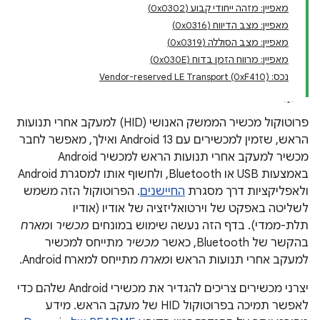
מאפיין: מזהה ייחודי קבוע (0x0302)
מאפיין: מצב הדיווח (0x0316)
מאפיין: מצב הסוללה (0x0319)
מאפיין: מרווח הזמן בדוח (0x030E)
נכס: Vendor-reserved LE Transport (0xF410)
פרוטוקול מכשיר הממשק האנושי (HID) למעקב אחרי תנועות
הראש, שזמין למכשירים עם Android 13 ואילך, מאפשר לחבר
מכשיר למעקב אחרי תנועות הראש למכשיר Android
באמצעות USB או Bluetooth, ולחשוף אותו למסגרת Android
ולאפליקציות דרך מסגרת
החיישנים
. הפרוטוקול הזה משמש
לשליטה באפקט של וירטואליזציה של אודיו (אודיו
תלת-ממדי). בדף הזה נעשה שימוש במונחים
מכשיר
ו
מארח
בהקשר של Bluetooth, כאשר
מכשיר
מתייחס למכשיר
למעקב אחרי תנועות הראש ו
מארח
מתייחס למארח Android.
יצרני מכשירים צריכים להגדיר את מכשירי Android שלהם כדי
לאפשר תמיכה בפרוטוקול HID של מעקב הראש. מידע