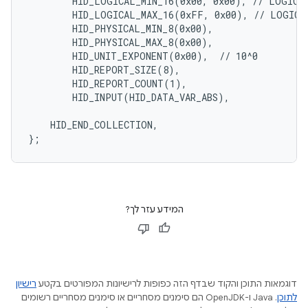
        HID_LOGICAL_MIN_16(0x00, 0x00), // LOGICAL
        HID_LOGICAL_MAX_16(0xFF, 0x00), // LOGICAL
        HID_PHYSICAL_MIN_8(0x00),

        HID_PHYSICAL_MAX_8(0x00),

        HID_UNIT_EXPONENT(0x00),  // 10^0

        HID_REPORT_SIZE(8),

        HID_REPORT_COUNT(1),

        HID_INPUT(HID_DATA_VAR_ABS),

    HID_END_COLLECTION,

המידע עזר לך?
דוגמאות התוכן והקוד שבדף הזה כפופות לרישיונות המפורטים בקטע
רישיון
לתוכן
.‏ Java ו-OpenJDK הם סימנים מסחריים או סימנים מסחריים רשומים