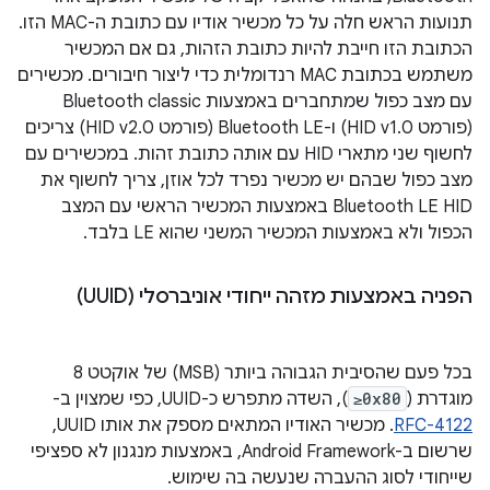
תנועות הראש חלה על כל מכשיר אודיו עם כתובת ה-MAC הזו.
הכתובת הזו חייבת להיות כתובת הזהות, גם אם המכשיר
משתמש בכתובת MAC רנדומלית כדי ליצור חיבורים. מכשירים
עם מצב כפול שמתחברים באמצעות Bluetooth classic
(פורמט HID v1.0) ו-Bluetooth LE (פורמט HID v2.0) צריכים
לחשוף שני מתארי HID עם אותה כתובת זהות. במכשירים עם
מצב כפול שבהם יש מכשיר נפרד לכל אוזן, צריך לחשוף את
Bluetooth LE HID באמצעות המכשיר הראשי עם המצב
הכפול ולא באמצעות המכשיר המשני שהוא LE בלבד.
הפניה באמצעות מזהה ייחודי אוניברסלי (UUID)
בכל פעם שהסיבית הגבוהה ביותר (MSB) של אוקטט 8
מוגדרת (
≥0x80
), השדה מתפרש כ-UUID, כפי שמצוין ב-
RFC-4122
. מכשיר האודיו המתאים מספק את אותו UUID,
שרשום ב-Android Framework, באמצעות מנגנון לא ספציפי
שייחודי לסוג ההעברה שנעשה בה שימוש.