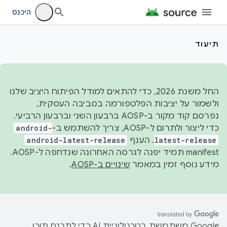
היכנס
תיעוד
החל משנת 2026, כדי להתאים למודל הפיתוח היציב שלנו
ולשמור על יציבות הפלטפורמה בסביבה העסקית,
נפרסם קוד מקור ב-AOSP ברבעון השני וברבעון הרביעי.
כדי ליצור ולתרום ל-AOSP, צריך להשתמש ב-
android-
latest-release
. הענף
android-latest-release
manifest תמיד יפנה לגרסה האחרונה שנדחפה ל-AOSP.
מידע נוסף זמין במאמר
שינויים ב-AOSP
.
‫Google משתמשת בטכנולוגיית AI כדי לתרגם תוכן