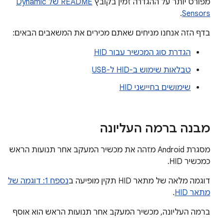
מפורט יותר על ההגדרה זמין בקובץ
README של Dynamic
.
Sensors
בדף הזה אנחנו מניחים שאתם מכירים את המשאבים הבאים:
הגדרת סוג המכשיר עבור HID
טבלאות שימוש ב-HID ל-USB
שימושים בחיישני HID
מבנה ברמה העליונה
מסגרת Android מזהה את מכשיר המעקב אחר תנועות הראש
כמכשיר HID.
דוגמה מלאה של מתאר HID תקין מופיעה ב
נספח 1: דוגמה של
מתאר HID
.
ברמה העליונה, מכשיר המעקב אחר תנועות הראש הוא אוסף