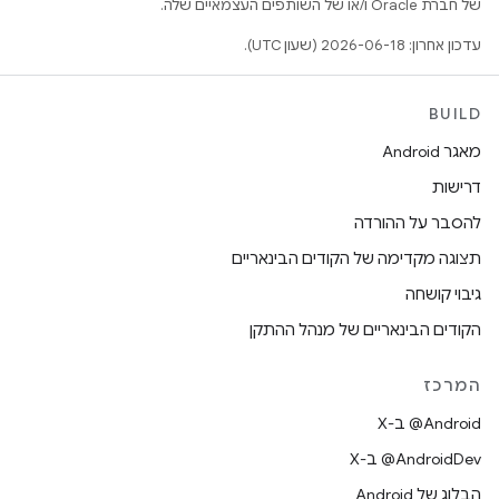
של חברת Oracle ו/או של השותפים העצמאיים שלה.
עדכון אחרון: 2026-06-18 (שעון UTC).
BUILD
מאגר Android
דרישות
להסבר על ההורדה
תצוגה מקדימה של הקודים הבינאריים
גיבוי קושחה
הקודים הבינאריים של מנהל ההתקן
המרכז
‫‎@Android ב-X
‫‎@AndroidDev ב-X
הבלוג של Android