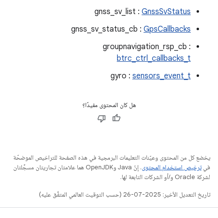
gnss_sv_list :
GnssSvStatus
gnss_sv_status_cb :
GpsCallbacks
groupnavigation_rsp_cb :
btrc_ctrl_callbacks_t
gyro :
sensors_event_t
هل كان المحتوى مفيدًا؟
يخضع كل من المحتوى وعيّنات التعليمات البرمجية في هذه الصفحة للتراخيص الموضحّة
في
ترخيص استخدام المحتوى
. إنّ Java وOpenJDK هما علامتان تجاريتان مسجَّلتان
لشركة Oracle و/أو الشركات التابعة لها.
تاريخ التعديل الأخير: 2025-07-26 (حسب التوقيت العالمي المتفَّق عليه)