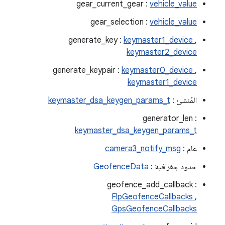
gear_current_gear :
vehicle_value
gear_selection :
vehicle_value
generate_key :
keymaster1_device
,
keymaster2_device
generate_keypair :
keymaster0_device
,
keymaster1_device
المُنشئ :
keymaster_dsa_keygen_params_t
generator_len :
keymaster_dsa_keygen_params_t
عام :
camera3_notify_msg
حدود جغرافية :
GeofenceData
geofence_add_callback :
FlpGeofenceCallbacks
,
GpsGeofenceCallbacks