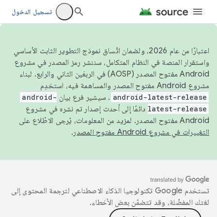
تسجيل الدخول
اعتبارًا من عام 2026، ولضمان اتّساق نموذج التطوير الثابت الأساسي
واستقرار المنصة في النظام المتكامل، سننشر رمز المصدر في مشروع
Android مفتوح المصدر (AOSP) في الربعَين الثاني والرابع. لبناء
مشروع Android مفتوح المصدر والمساهمة فيه، استخدِم
android-latest-release
. سيشير فرع بيان
android-
latest-release
دائمًا إلى أحدث إصدار تم نشره في مشروع
Android مفتوح المصدر. لمزيد من المعلومات، يُرجى الاطّلاع على
التغييرات في مشروع Android مفتوح المصدر
.
تستخدم Google تكنولوجيا الذكاء الاصطناعي لترجمة المحتوى إلى
لغتك المفضّلة، وقد تتضمّن بعض الأخطاء.