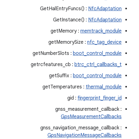
GetHalEntryFuncs() :
NfcAdaptation
GetInstance() :
NfcAdaptation
getMemory :
memtrack_module
getMemorySize :
nfc_tag_device
getNumberSlots :
boot_control_module
getrcfeatures_cb :
btrc_ctrl_callbacks_t
getSuffix :
boot_control_module
getTemperatures :
thermal_module
gid :
fingerprint_finger_id
‫gnss_measurement_callback :
GpsMeasurementCallbacks
‫gnss_navigation_message_callback :
GpsNavigationMessageCallbacks