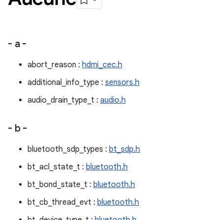
- a -
abort_reason :
hdmi_cec.h
additional_info_type :
sensors.h
audio_drain_type_t :
audio.h
- b -
bluetooth_sdp_types :
bt_sdp.h
bt_acl_state_t :
bluetooth.h
bt_bond_state_t :
bluetooth.h
bt_cb_thread_evt :
bluetooth.h