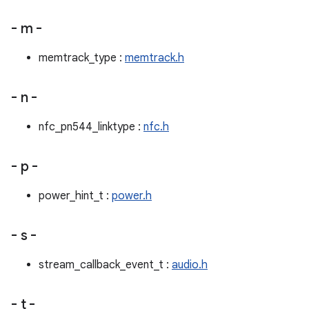
- m -
memtrack_type :
memtrack.h
- n -
nfc_pn544_linktype :
nfc.h
- p -
power_hint_t :
power.h
- s -
stream_callback_event_t :
audio.h
- t -