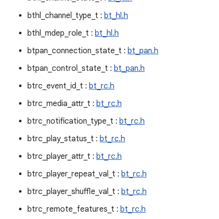
bthl_channel_type_t :
bt_hl.h
bthl_mdep_role_t :
bt_hl.h
btpan_connection_state_t :
bt_pan.h
btpan_control_state_t :
bt_pan.h
btrc_event_id_t :
bt_rc.h
btrc_media_attr_t :
bt_rc.h
btrc_notification_type_t :
bt_rc.h
btrc_play_status_t :
bt_rc.h
btrc_player_attr_t :
bt_rc.h
btrc_player_repeat_val_t :
bt_rc.h
btrc_player_shuffle_val_t :
bt_rc.h
btrc_remote_features_t :
bt_rc.h