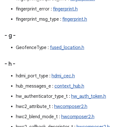
fingerprint_error :
fingerprint.h
fingerprint_msg_type :
fingerprint.h
- g -
GeofenceType :
fused_location.h
- h -
hdmi_port_type :
hdmi_cec.h
hub_messages_e :
context_hub.h
hw_authenticator_type_t :
hw_auth_token.h
hwc2_attribute_t :
hwcomposer2.h
hwc2_blend_mode_t :
hwcomposer2.h