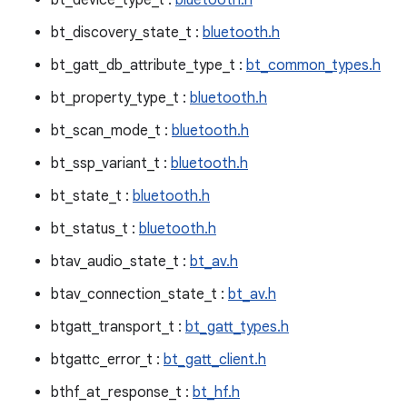
bt_device_type_t :
bluetooth.h
bt_discovery_state_t :
bluetooth.h
bt_gatt_db_attribute_type_t :
bt_common_types.h
bt_property_type_t :
bluetooth.h
bt_scan_mode_t :
bluetooth.h
bt_ssp_variant_t :
bluetooth.h
bt_state_t :
bluetooth.h
bt_status_t :
bluetooth.h
btav_audio_state_t :
bt_av.h
btav_connection_state_t :
bt_av.h
btgatt_transport_t :
bt_gatt_types.h
btgattc_error_t :
bt_gatt_client.h
bthf_at_response_t :
bt_hf.h