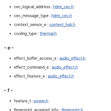
cec_logical_address :
hdmi_cec.h
cec_message_type :
hdmi_cec.h
context_sensor_e :
context_hub.h
cooling_type :
thermal.h
- e -
effect_buffer_access_e :
audio_effect.h
effect_command_e :
audio_effect.h
effect_feature_e :
audio_effect.h
- f -
feature_t :
power.h
fingerprint_acquired_info :
fingerprint.h