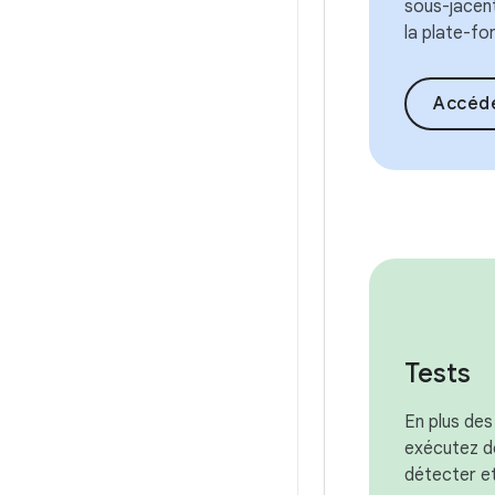
sous-jacen
la plate-fo
Accéder à la prés
Tests
En plus des
exécutez d
détecter et