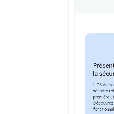
Présen
la sécu
L'OS Androi
sécurité ro
première uti
Découvrez
fonctionnal