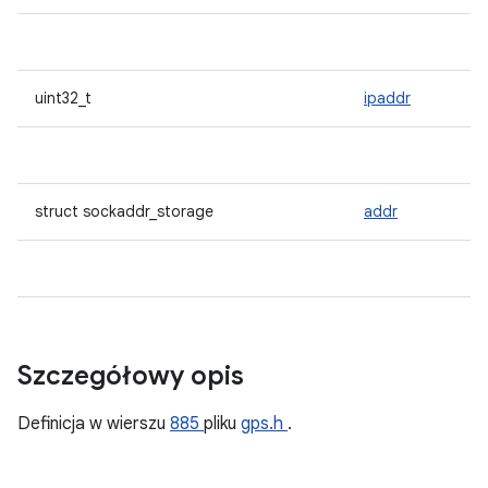
uint32_t
ipaddr
struct sockaddr_storage
addr
Szczegółowy opis
Definicja w wierszu
885
pliku
gps.h
.