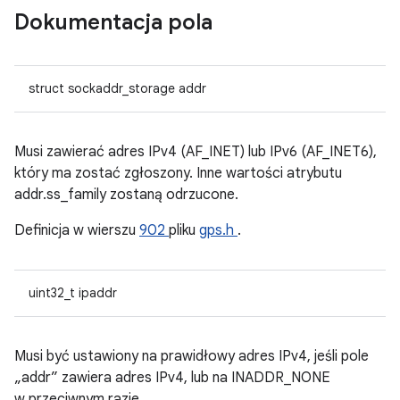
Dokumentacja pola
struct sockaddr_storage addr
Musi zawierać adres IPv4 (AF_INET) lub IPv6 (AF_INET6),
który ma zostać zgłoszony. Inne wartości atrybutu
addr.ss_family zostaną odrzucone.
Definicja w wierszu
902
pliku
gps.h
.
uint32_t ipaddr
Musi być ustawiony na prawidłowy adres IPv4, jeśli pole
„addr” zawiera adres IPv4, lub na INADDR_NONE
w przeciwnym razie.