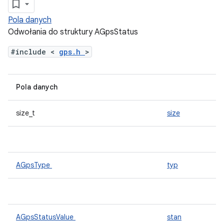
Pola danych
Odwołania do struktury AGpsStatus
#include <
gps.h
>
Pola danych
size_t
size
AGpsType
typ
AGpsStatusValue
stan