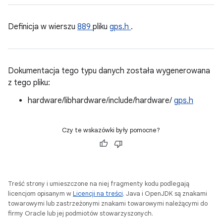
Definicja w wierszu
889
pliku
gps.h
.
Dokumentacja tego typu danych została wygenerowana
z tego pliku:
hardware/libhardware/include/hardware/
gps.h
Czy te wskazówki były pomocne?
Treść strony i umieszczone na niej fragmenty kodu podlegają
licencjom opisanym w
Licencji na treści
. Java i OpenJDK są znakami
towarowymi lub zastrzeżonymi znakami towarowymi należącymi do
firmy Oracle lub jej podmiotów stowarzyszonych.