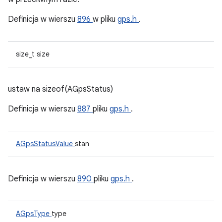
Definicja w wierszu
896
w pliku
gps.h
.
size_t size
ustaw na sizeof(AGpsStatus)
Definicja w wierszu
887
pliku
gps.h
.
AGpsStatusValue
stan
Definicja w wierszu
890
pliku
gps.h
.
AGpsType
type