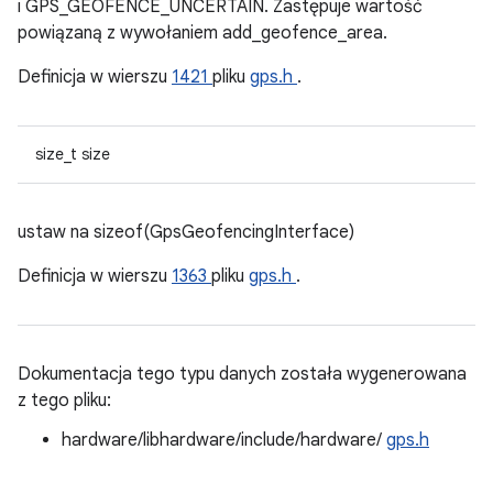
i GPS_GEOFENCE_UNCERTAIN. Zastępuje wartość
powiązaną z wywołaniem add_geofence_area.
Definicja w wierszu
1421
pliku
gps.h
.
size_t size
ustaw na sizeof(GpsGeofencingInterface)
Definicja w wierszu
1363
pliku
gps.h
.
Dokumentacja tego typu danych została wygenerowana
z tego pliku:
hardware/libhardware/include/hardware/
gps.h