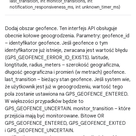
last_transition, int monitor_transitions, int
notification_responsiveness_ms, int unknown_timer_ms)
Dodaj obszar geofence. Ten interfejs API obsługuje
obecnie kołowe geoogrodzenia. Parametry: geofence_id
– identyfikator geofence. Jeśli geofence o tym
identyfikatorze już istnieje, zwracana jest wartość błędu
(GPS_GEOFENCE_ERROR_ID_EXISTS). latitude,
longtitude, radius_meters – szerokość geograficzna,
długość geograficzna i promień (w metrach) geofence.
last_transition – bieżący stan geofence. Jeśli system wie,
że użytkownik jest już w geoogrodzeniu, wartość tego
pola zostanie ustawiona na GPS_GEOFENCE_ENTERED.
W większości przypadków będzie to
GPS_GEOFENCE_UNCERTAIN. monitor_transition – które
przejścia mają być monitorowane. Bitowe OR
GPS_GEOFENCE_ENTERED, GPS_GEOFENCE_EXITED
i GPS_GEOFENCE_UNCERTAIN.