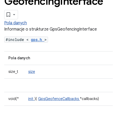
Geofencing
Interface
Pola danych
Informacje o strukturze GpsGeofencingInterface
#include <
gps.h
>
Pola danych
size_t
size
void(*
init
)(
GpsGeofenceCallbacks
*callbacks)