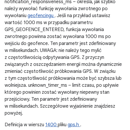
notification_responsiveness_ms – określa, jak szybko
należy wywołać funkcję wywołania zwrotnego po
wywołaniu
geofencingu
. Jeśli na przykład ustawisz
wartość 1000 ms w przypadku parametru
GPS_GEOFENCE_ENTERED, funkcja wywołania
zwrotnego powinna zostać wywołana 1000 ms po
wejściu do geofence. Ten parametr jest zdefiniowany
w milisekundach. UWAGA: nie należy tego mylić
z częstotliwością odpytywania GPS. Z przyczyn
związanych z oszczędzaniem energii można dynamicznie
zmieniać częstotliwość próbkowania GPS. W związku
z tym częstotliwość próbkowania może być szybsza lub
wolniejsza. unknown_timer_ms – limit czasu, po upływie
którego powinien zostać wywołany niepewny stan
przejściowy. Ten parametr jest zdefiniowany
w milisekundach. Szczegółowe wyjaśnienie znajdziesz
powyżej.
Definicja w wierszu
1400
pliku
gps.h
.