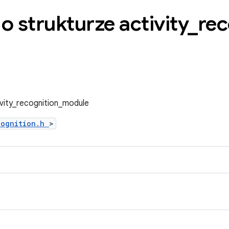
o strukturze activity
_
rec
ivity_recognition_module
cognition.h
>