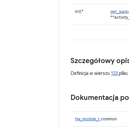
int(*
get_suppo
**activity_
Szczegółowy opi
Definicja w wierszu
123
pliku
Dokumentacja po
hw_module_t
common