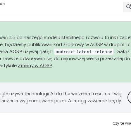
rch
wać się do naszego modelu stabilnego rozwoju trunk i zape
e, będziemy publikować kod źródłowy w AOSP w drugim i c
enia AOSP używaj gałęzi
android-latest-release
. Gałąź
 zawsze odwoływać się do najnowszej wersji przesłanej do
 artykule
Zmiany w AOSP
.
gle używa technologii AI do tłumaczenia treści na Twój
umaczenia wygenerowane przez AI mogą zawierać błędy.
Czy te ws