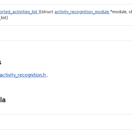
rted_activities_list
)(struct
activity_recognition_module
*module, c
list)
s
activity_recognition.h
.
la