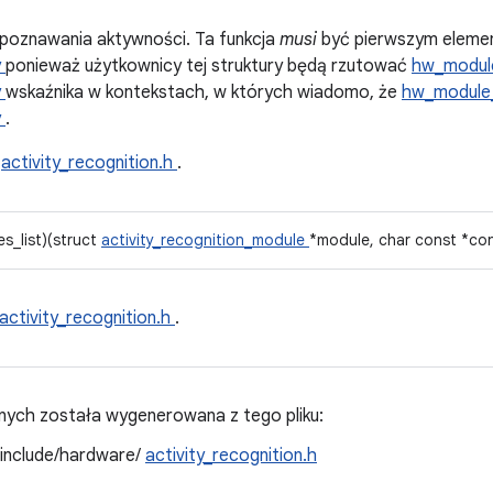
oznawania aktywności. Ta funkcja
musi
być pierwszym elem
y
ponieważ użytkownicy tej struktury będą rzutować
hw_modul
y
wskaźnika w kontekstach, w których wiadomo, że
hw_module
y
.
u
activity_recognition.h
.
es_list)(struct
activity_recognition_module
*module, char const *cons
activity_recognition.h
.
ych została wygenerowana z tego pliku:
/include/hardware/
activity_recognition.h