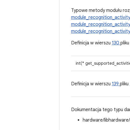
Typowe metody modułu rozp
module_recognition_activit
module_recognition_activit
module_recognition_activit
Definicja w wierszu
130
plik
int(* get_supported_activiti
Definicja w wierszu
139
pliku
Dokumentacja tego typu dan
hardware/libhardware