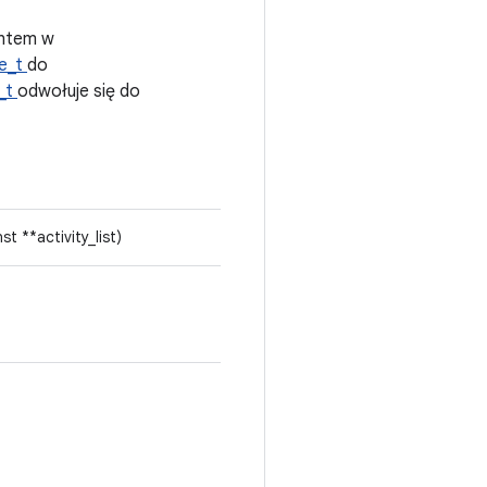
entem w
e_t
do
_t
odwołuje się do
t **activity_list)