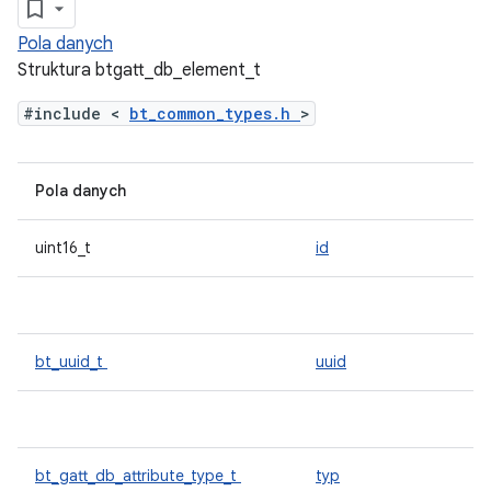
Pola danych
Struktura btgatt_db_element_t
#include <
bt_common_types.h
>
Pola danych
uint16_t
id
bt_uuid_t
uuid
bt_gatt_db_attribute_type_t
typ