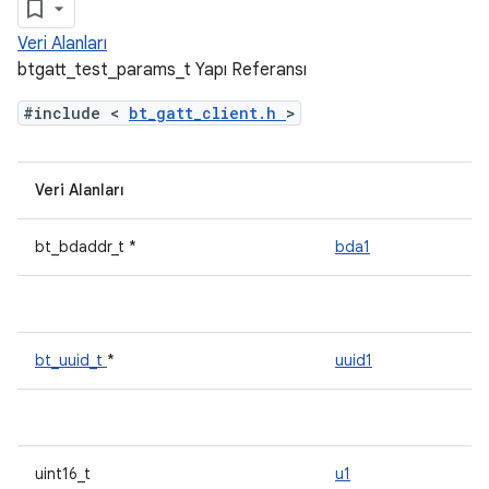
Veri Alanları
btgatt_test_params_t Yapı Referansı
#include <
bt_gatt_client.h
>
Veri Alanları
bt_bdaddr_t *
bda1
bt_uuid_t
*
uuid1
uint16_t
u1