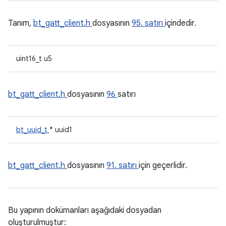
Tanım,
bt_gatt_client.h
dosyasının
95. satırı
içindedir.
uint16_t u5
bt_gatt_client.h
dosyasının
96
satırı
bt_uuid_t
* uuid1
bt_gatt_client.h
dosyasının
91. satırı
için geçerlidir.
Bu yapının dokümanları aşağıdaki dosyadan
oluşturulmuştur: