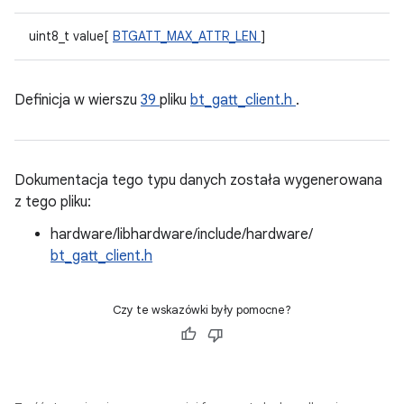
uint8_t value[
BTGATT_MAX_ATTR_LEN
]
Definicja w wierszu
39
pliku
bt_gatt_client.h
.
Dokumentacja tego typu danych została wygenerowana
z tego pliku:
hardware/libhardware/include/hardware/
bt_gatt_client.h
Czy te wskazówki były pomocne?