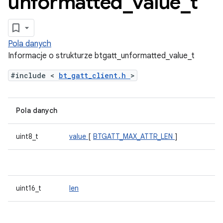
unformatted
_
value
_
t
Pola danych
Informacje o strukturze btgatt_unformatted_value_t
#include <
bt_gatt_client.h
>
Pola danych
uint8_t
value
[
BTGATT_MAX_ATTR_LEN
]
uint16_t
len