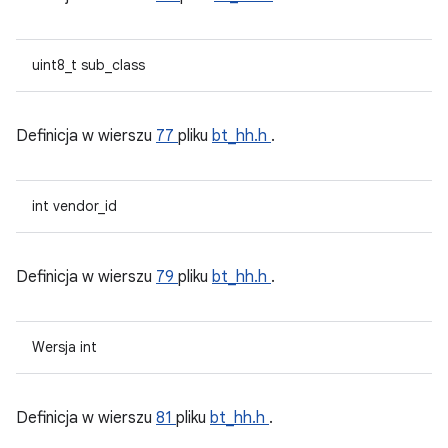
uint8_t sub_class
Definicja w wierszu
77
pliku
bt_hh.h
.
int vendor_id
Definicja w wierszu
79
pliku
bt_hh.h
.
Wersja int
Definicja w wierszu
81
pliku
bt_hh.h
.