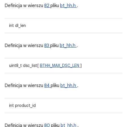
Definicja w wierszu
82
pliku
bt_hh.h
.
int dl_len
Definicja w wierszu
83
pliku
bt_hh.h
.
uint8_t dsc_list[
BTHH_MAX_DSC_LEN
]
Definicja w wierszu
84
pliku
bt_hh.h
.
int product_id
Definicja w wierszu
80
pliku
bt_hh.h
.