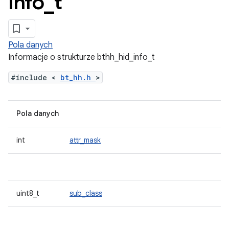
info
_
t
Pola danych
Informacje o strukturze bthh_hid_info_t
#include <
bt_hh.h
>
Pola danych
int
attr_mask
uint8_t
sub_class