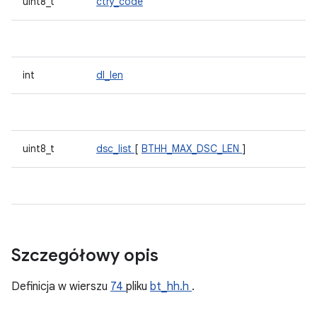
uint8_t
ctry_code
int
dl_len
uint8_t
dsc_list
[
BTHH_MAX_DSC_LEN
]
Szczegółowy opis
Definicja w wierszu
74
pliku
bt_hh.h
.