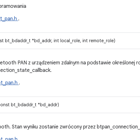
noramowania
t_pan.h
.
t bt_bdaddr_t *bd_addr, int local_role, int remote_role)
etooth PAN z urządzeniem zdalnym na podstawie określonej rol
ection_state_callback.
bt_pan.h
.
const bt_bdaddr_t *bd_addr)
ooth. Stan wyniku zostanie zwrócony przez btpan_connection_
bt_pan.h
.