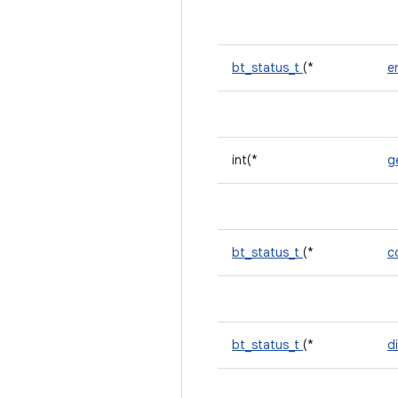
bt_status_t
(*
e
int(*
g
bt_status_t
(*
c
bt_status_t
(*
d