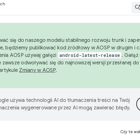
rch
wać się do naszego modelu stabilnego rozwoju trunk i zape
e, będziemy publikować kod źródłowy w AOSP w drugim i c
enia AOSP używaj gałęzi
android-latest-release
. Gałąź
 zawsze odwoływać się do najnowszej wersji przesłanej do
 artykule
Zmiany w AOSP
.
gle używa technologii AI do tłumaczenia treści na Twój
umaczenia wygenerowane przez AI mogą zawierać błędy.
Czy te ws