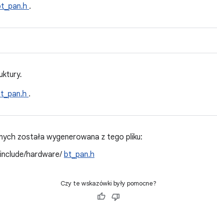
bt_pan.h
.
uktury.
bt_pan.h
.
ych została wygenerowana z tego pliku:
/include/hardware/
bt_pan.h
Czy te wskazówki były pomocne?