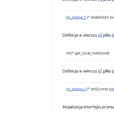
bt_status_t
(* enable)(int lo
Definicja w wierszu
63
pliku
int(* get_local_role)(void)
Definicja w wierszu
67
pliku
bt_status_t
(* init)(const
bt
Inicjalizacja interfejsu prz