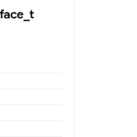
rface
_
t