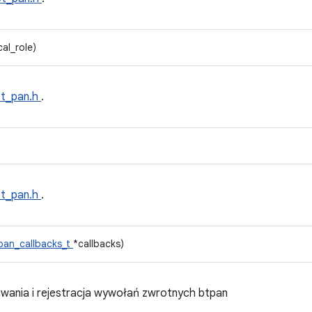
cal_role)
bt_pan.h
.
bt_pan.h
.
pan_callbacks_t
*callbacks)
esuwania i rejestracja wywołań zwrotnych btpan