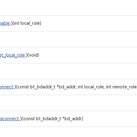
nable
)(int local_role)
et_local_role
)(void)
onnect
)(const bt_bdaddr_t *bd_addr, int local_role, int remote_role
isconnect
)(const bt_bdaddr_t *bd_addr)