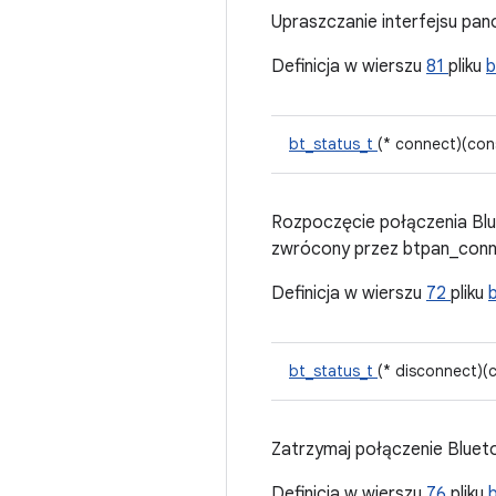
Upraszczanie interfejsu pa
Definicja w wierszu
81
pliku
b
bt_status_t
(* connect)(cons
Rozpoczęcie połączenia Blu
zwrócony przez btpan_conn
Definicja w wierszu
72
pliku
bt_status_t
(* disconnect)(
Zatrzymaj połączenie Bluet
Definicja w wierszu
76
pliku