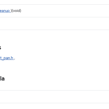
leanup
)(void)
s
t_pan.h
.
la