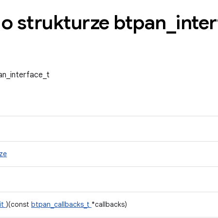
 o strukturze btpan
_
inte
an_interface_t
ize
it
)(const
btpan_callbacks_t
*callbacks)