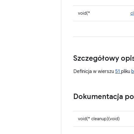
void(*
c
Szczegółowy opi
Definicja w wierszu
51
pliku
b
Dokumentacja po
void(* cleanup)(void)