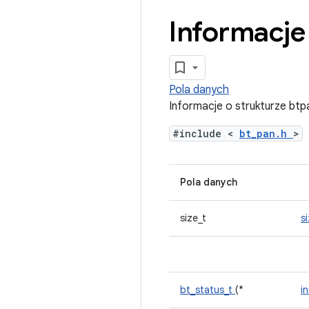
Informacje
Pola danych
Informacje o strukturze btp
#include <
bt_pan.h
>
Pola danych
size_t
s
bt_status_t
(*
in