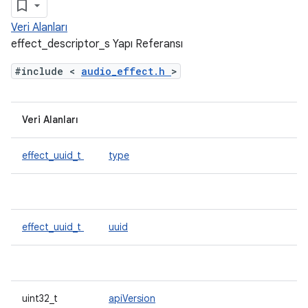
Veri Alanları
effect_descriptor_s Yapı Referansı
#include <
audio_effect.h
>
Veri Alanları
effect_uuid_t
type
effect_uuid_t
uuid
uint32_t
apiVersion