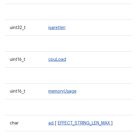
uint32_t
işaretleri
uint16_t
cpuLoad
uint16_t
memoryUsage
char
ad
[
EFFECT_STRING_LEN_MAX
]