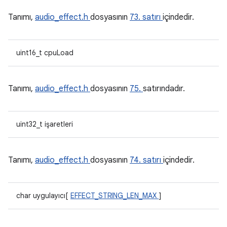
Tanımı,
audio_effect.h
dosyasının
73. satırı
içindedir.
uint16_t cpuLoad
Tanımı,
audio_effect.h
dosyasının
75.
satırındadır.
uint32_t işaretleri
Tanımı,
audio_effect.h
dosyasının
74. satırı
içindedir.
char uygulayıcı[
EFFECT_STRING_LEN_MAX
]