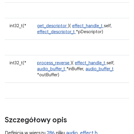
int32_t(*
get_descriptor
)(
effect_handle_t
self,
effect_descriptor_t
*pDescriptor)
int32_t(*
process_reverse
)(
effect_handle_t
self,
audio_buffer_t
*inBuffer,
audio_buffer_t
*outBuffer)
Szczegółowy opis
Definicja w wierszu
286
pliku
audio_effect.h
.