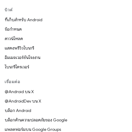
บิวด์
ที่เก็บสำหรับ Android
ข้อกำหนด
ดาวน์โหลด
แสดงพรีวิวไบนารี
อิมเมจเวอร์ชันโรงงาน
ไบนารีไดรเวอร์
เชื่อมต่อ
@Android บน X
@AndroidDev บน X
บล็อก Android
บล็อกด้านความปลอดภัยของ Google
แพลตฟอร์มบน Google Groups