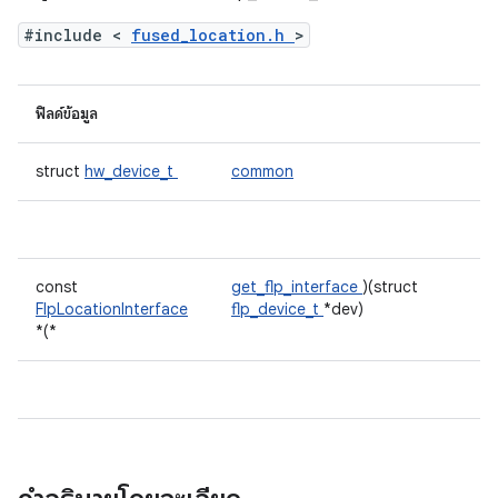
#include <
fused_location.h
>
ฟิลด์ข้อมูล
struct
hw_device_t
common
const
get_flp_interface
)(struct
FlpLocationInterface
flp_device_t
*dev)
*(*