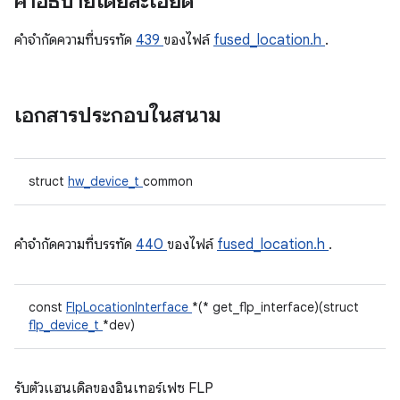
คำอธิบายโดยละเอียด
คําจํากัดความที่บรรทัด
439
ของไฟล์
fused_location.h
.
เอกสารประกอบในสนาม
struct
hw_device_t
common
คําจํากัดความที่บรรทัด
440
ของไฟล์
fused_location.h
.
const
FlpLocationInterface
*(* get_flp_interface)(struct
flp_device_t
*dev)
รับตัวแฮนเดิลของอินเทอร์เฟซ FLP