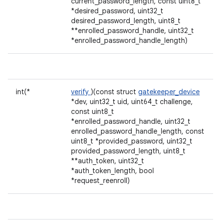
current_password_length, const uint8_t
*desired_password, uint32_t
desired_password_length, uint8_t
**enrolled_password_handle, uint32_t
*enrolled_password_handle_length)
int(*
verify
)(const struct
gatekeeper_device
*dev, uint32_t uid, uint64_t challenge,
const uint8_t
*enrolled_password_handle, uint32_t
enrolled_password_handle_length, const
uint8_t *provided_password, uint32_t
provided_password_length, uint8_t
**auth_token, uint32_t
*auth_token_length, bool
*request_reenroll)