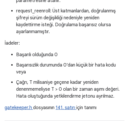
parametresine atanır.
request_reenroll: Üst katmanlardan, doğrulanmış
şifreyi sürüm değişikliği nedeniyle yeniden
kaydettirme isteği. Doğrulama başarısız olursa
ayarlanmamıştır.
İadeler:
Başarılı olduğunda 0
Başarısızlık durumunda 0'dan küçük bir hata kodu
veya
Çağrı, T milisaniye geçene kadar yeniden
denenmemeliyse T > 0 olan bir zaman aşımı değeri.
Hata oluştuğunda yetkilendirme jetonu ayrılmaz.
gatekeeper.h
dosyasının
141. satırı
için tanımı