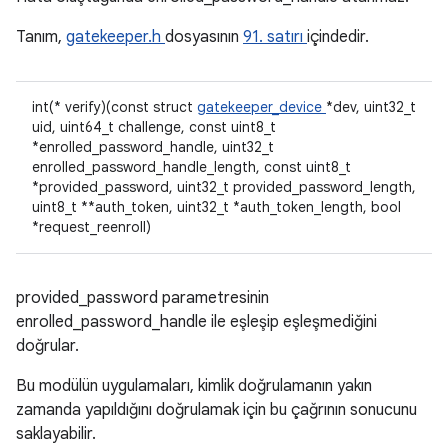
Tanım,
gatekeeper.h
dosyasının
91. satırı
içindedir.
int(* verify)(const struct
gatekeeper_device
*dev, uint32_t
uid, uint64_t challenge, const uint8_t
*enrolled_password_handle, uint32_t
enrolled_password_handle_length, const uint8_t
*provided_password, uint32_t provided_password_length,
uint8_t **auth_token, uint32_t *auth_token_length, bool
*request_reenroll)
provided_password parametresinin
enrolled_password_handle ile eşleşip eşleşmediğini
doğrular.
Bu modülün uygulamaları, kimlik doğrulamanın yakın
zamanda yapıldığını doğrulamak için bu çağrının sonucunu
saklayabilir.