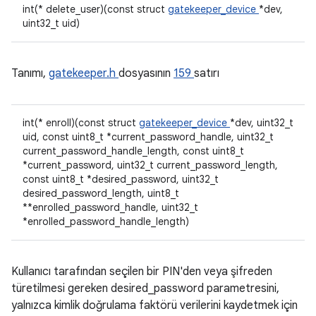
int(* delete_user)(const struct
gatekeeper_device
*dev,
uint32_t uid)
Tanımı,
gatekeeper.h
dosyasının
159
satırı
int(* enroll)(const struct
gatekeeper_device
*dev, uint32_t
uid, const uint8_t *current_password_handle, uint32_t
current_password_handle_length, const uint8_t
*current_password, uint32_t current_password_length,
const uint8_t *desired_password, uint32_t
desired_password_length, uint8_t
**enrolled_password_handle, uint32_t
*enrolled_password_handle_length)
Kullanıcı tarafından seçilen bir PIN'den veya şifreden
türetilmesi gereken desired_password parametresini,
yalnızca kimlik doğrulama faktörü verilerini kaydetmek için