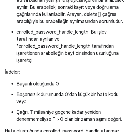
atıfta bulunan yeni şifre işleyicisi içeren bir arabellek
ayrılır. Bu arabellek, sonraki kayıt veya doğrulama
çağrılarında kullanılabilir. Arayan, delete[] çağrısı
aracılığıyla bu arabelleğin ayrılmasından sorumludur.
enrolled_password_handle_length: Bu işlev
tarafından ayrılan ve
*enrolled_password_handle_length tarafından
işaretlenen arabelleğin bayt cinsinden uzunluğuna
işaretçi.
İadeler:
Başarılı olduğunda 0
Başarısızlık durumunda 0'dan küçük bir hata kodu
veya
Çağrı, T milisaniye geçene kadar yeniden
denenmemeliyse T > 0 olan bir zaman aşımı değeri.
Hata oluştuğunda enrolled_password_handle atanmaz.