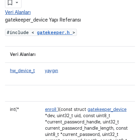
Veri Alanları
gatekeeper_device Yapı Referansı
#include <
gatekeeper.h
>
Veri Alanları
hw_device_t
yaygın
int(*
enroll
)(const struct
gatekeeper_device
*dev, uint32_t uid, const uint8_t
*current_password_handle, uint32_t
current_password_handle_length, const
uint8_t *current_password, uint32_t