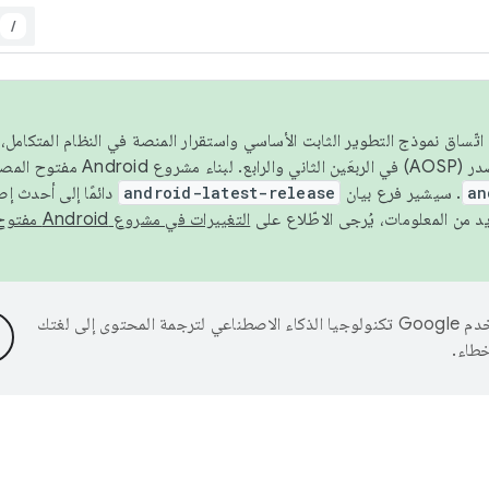
/
 عام 2026، ولضمان اتّساق نموذج التطوير الثابت الأساسي واستقرار المنصة في النظام المت
an
. سيشير فرع بيان
android-latest-release
دائمًا إلى أحدث إ
التغييرات في مشروع Android مفتوح المصدر
تستخدم Google تكنولوجيا الذكاء الاصطناعي لترجمة المحتوى إلى لغتك
خطاء.