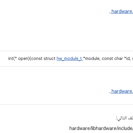
.
hardware
int(* open)(const struct
hw_module_t
*module, const char *id,
.
hardware
ف التالي:
hardware/libhardware/includ