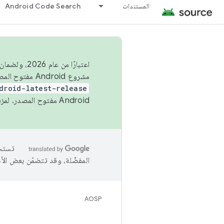
المستندات
Android Code Search
اعتبارًا من
مشروع Android مفتوح المصدر (AOSP) في الربعَين الثاني والرابع. لبناء مشروع Android مفتوح المصدر والمساهمة فيه، استخدِم
droid-latest-release
Android مفتوح المصدر. لمزيد من المعلومات، يُرجى الاطّلاع على
المفضّلة، وقد تتضمّن بعض الأ
AOSP