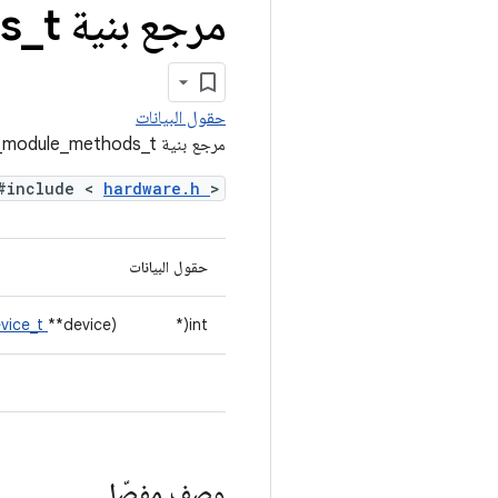
مرجع بنية hw
t
_
s
حقول البيانات
مرجع بنية hw_module_methods_t
#include <
hardware.h
>
حقول البيانات
vice_t
**device)
int(*
وصف مفصّل