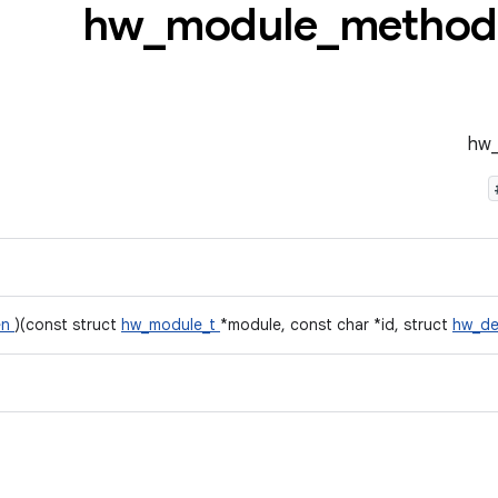
_
module
_
method
en
)(const struct
hw_module_t
*module, const char *id, struct
hw_de