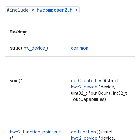
#include <
hwcomposer2.h
>
ฟิลด์ข้อมูล
struct
hw_device_t
common
void(*
getCapabilities
)(struct
hwc2_device
*device,
uint32_t *outCount, int32_t
*outCapabilities)
hwc2_function_pointer_t
getFunction
)(struct
(*
hwc2_device
*device,