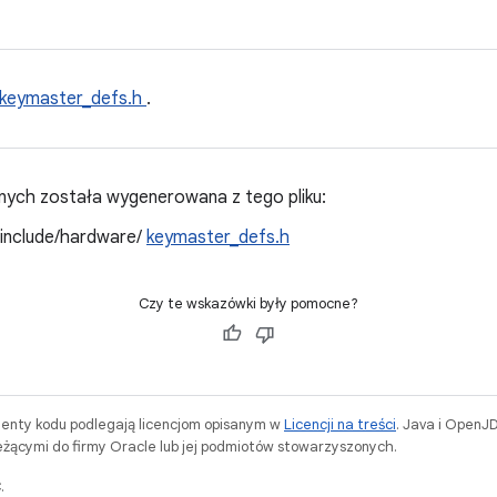
keymaster_defs.h
.
ych została wygenerowana z tego pliku:
/include/hardware/
keymaster_defs.h
Czy te wskazówki były pomocne?
menty kodu podlegają licencjom opisanym w
Licencji na treści
. Java i OpenJ
ącymi do firmy Oracle lub jej podmiotów stowarzyszonych.
.