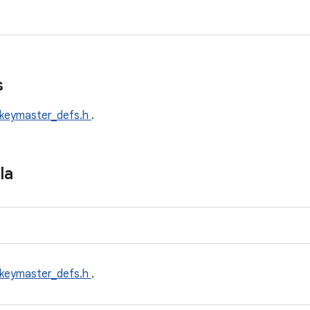
s
keymaster_defs.h
.
la
keymaster_defs.h
.