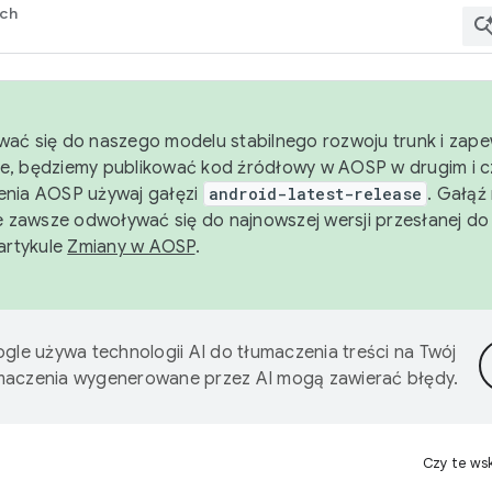
rch
wać się do naszego modelu stabilnego rozwoju trunk i zape
e, będziemy publikować kod źródłowy w AOSP w drugim i c
enia AOSP używaj gałęzi
android-latest-release
. Gałąź
 zawsze odwoływać się do najnowszej wersji przesłanej do
 artykule
Zmiany w AOSP
.
gle używa technologii AI do tłumaczenia treści na Twój
umaczenia wygenerowane przez AI mogą zawierać błędy.
Czy te ws