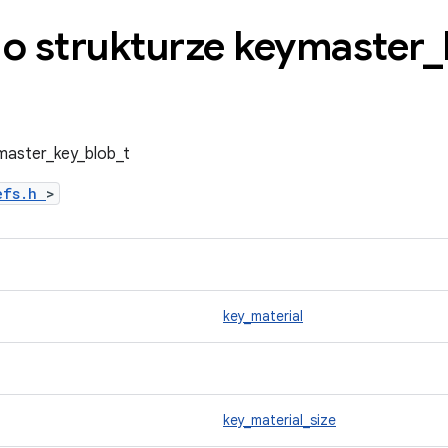
 o strukturze keymaster
_
ymaster_key_blob_t
defs.h
>
key_material
key_material_size