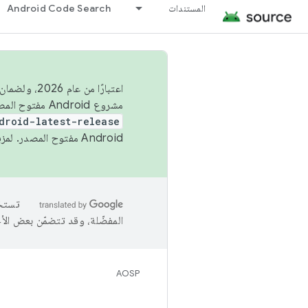
المستندات
Android Code Search
اعتبارًا من
مشروع Android مفتوح المصدر (AOSP) في الربعَين الثاني والرابع. لبناء مشروع Android مفتوح المصدر والمساهمة فيه، استخدِم
droid-latest-release
Android مفتوح المصدر. لمزيد من المعلومات، يُرجى الاطّلاع على
المفضّلة، وقد تتضمّن بعض الأ
AOSP