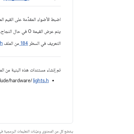
اضبط الأضواء المقدَّمة على القيم المق
يتم عرض القيمة 0 في حال النجاح، ورمز خطأ في حال تعذّر التنفيذ.
التعريف في السطر
184
من الملف
.h
تم إنشاء مستندات هذه البنية من المل
clude/hardware/
lights.h
يخضع كل من المحتوى وعيّنات التعليمات البرمجية 