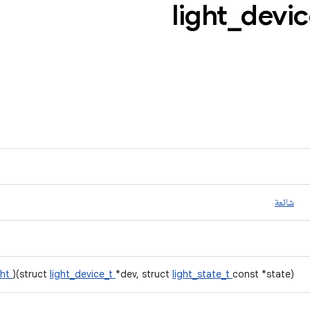
_
devic
شائعة
ght
)(struct
light_device_t
*dev, struct
light_state_t
const *state)