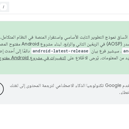
/
 عام 2026، ولضمان اتّساق نموذج التطوير الثابت الأساسي واستقرار المنصة في النظام المت
an
. سيشير فرع بيان
android-latest-release
دائمًا إلى أحدث إ
التغييرات في مشروع Android مفتوح المصدر
تستخدم Google تكنولوجيا الذكاء الاصطناعي لترجمة المحتوى إلى لغتك
خطاء.