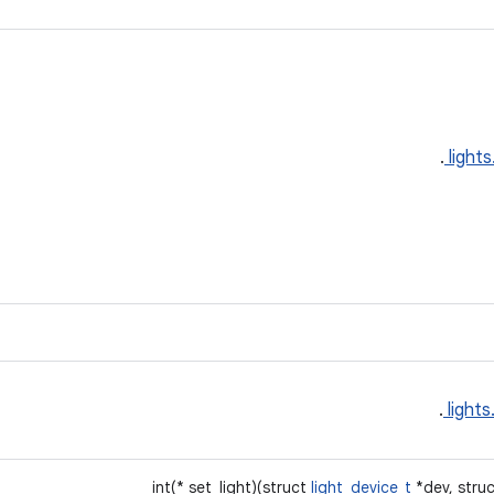
.
lights
.
lights
int(* set_light)(struct
light_device_t
*dev, stru