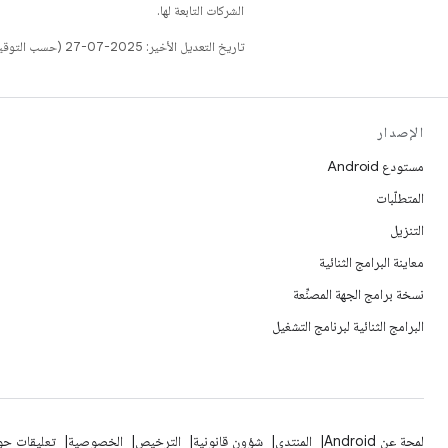
الشركات التابعة لها.
تاريخ التعديل الأخير: 2025-07-27 (حسب التوقيت العالمي المتفَّق عليه)
الإصدار
مستودع Android
المتطلّبات
التنزيل
معاينة البرامج الثنائية
نسخة برامج الجهة المصنِّعة
البرامج الثنائية لبرنامج التشغيل
لمحة عن Android
المنتدى
شؤون قانونية
الترخيص
الخصوصية
تعليقات حول