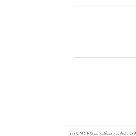
. إنّ Java وOpenJDK هما علامتان تجاريتان مسجَّلتان لشركة Oracle و/أو