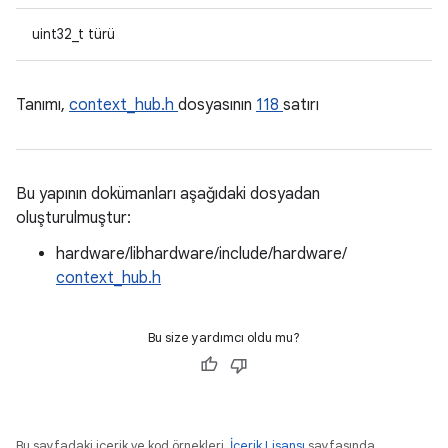
uint32_t türü
Tanımı,
context_hub.h
dosyasının
118
satırı
Bu yapının dokümanları aşağıdaki dosyadan
oluşturulmuştur:
hardware/libhardware/include/hardware/
context_hub.h
Bu size yardımcı oldu mu?
Bu sayfadaki içerik ve kod örnekleri,
İçerik Lisansı
sayfasında