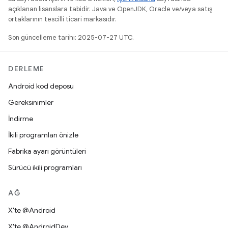
açıklanan lisanslara tabidir. Java ve OpenJDK, Oracle ve/veya satış
ortaklarının tescilli ticari markasıdır.
Son güncelleme tarihi: 2025-07-27 UTC.
DERLEME
Android kod deposu
Gereksinimler
İndirme
İkili programları önizle
Fabrika ayarı görüntüleri
Sürücü ikili programları
AĞ
X'te @Android
X'te @AndroidDev