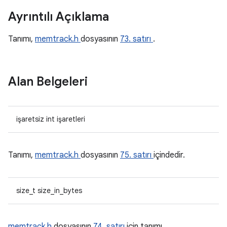
Ayrıntılı Açıklama
Tanımı,
memtrack.h
dosyasının
73. satırı
.
Alan Belgeleri
işaretsiz int işaretleri
Tanımı,
memtrack.h
dosyasının
75. satırı
içindedir.
size_t size_in_bytes
memtrack.h
dosyasının
74. satırı
için tanımı.