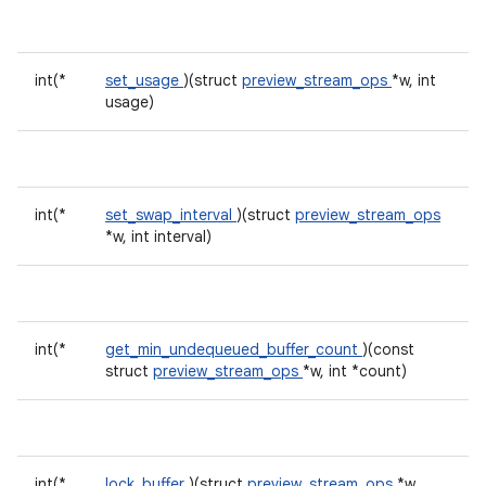
int(*
set_usage
)(struct
preview_stream_ops
*w, int
usage)
int(*
set_swap_interval
)(struct
preview_stream_ops
*w, int interval)
int(*
get_min_undequeued_buffer_count
)(const
struct
preview_stream_ops
*w, int *count)
int(*
lock_buffer
)(struct
preview_stream_ops
*w,