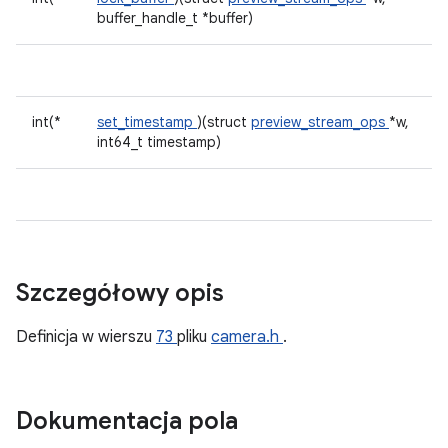
buffer_handle_t *buffer)
int(*
set_timestamp
)(struct
preview_stream_ops
*w,
int64_t timestamp)
Szczegółowy opis
Definicja w wierszu
73
pliku
camera.h
.
Dokumentacja pola