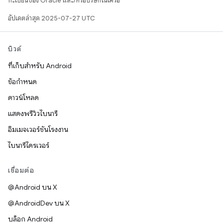
ทะเบียนของ Oracle และ/หรือบริษัทในเครือ
อัปเดตล่าสุด 2025-07-27 UTC
บิวด์
ที่เก็บสำหรับ Android
ข้อกำหนด
ดาวน์โหลด
แสดงพรีวิวไบนารี
อิมเมจเวอร์ชันโรงงาน
ไบนารีไดรเวอร์
เชื่อมต่อ
@Android บน X
@AndroidDev บน X
บล็อก Android