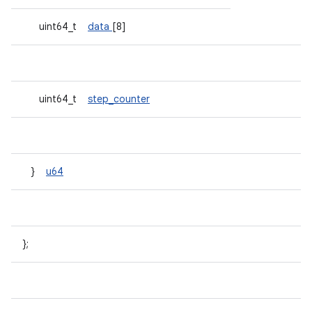
uint64_t
data
[8]
uint64_t
step_counter
}
u64
};