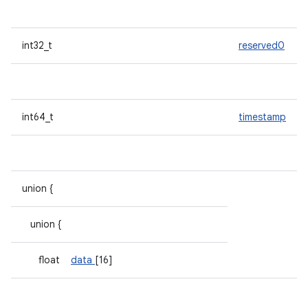
int32_t
reserved0
int64_t
timestamp
union {
union {
float
data
[16]