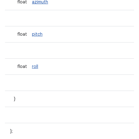
float
azimuth
float
pitch
float
roll
}
};