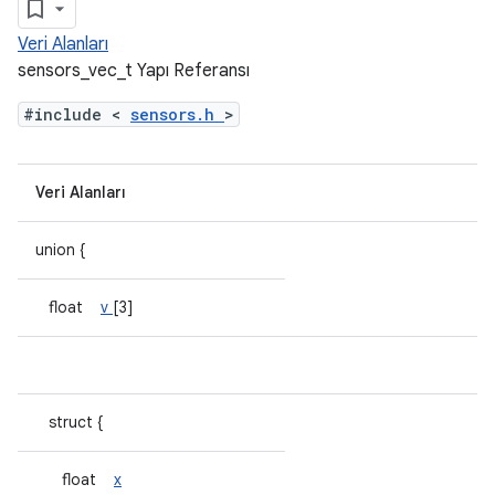
Veri Alanları
sensors_vec_t Yapı Referansı
#include <
sensors.h
>
Veri Alanları
union {
float
v
[3]
struct {
float
x