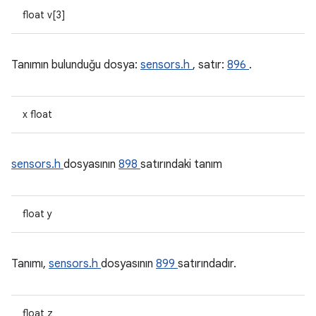
float v[3]
Tanımın bulunduğu dosya:
sensors.h
, satır:
896
.
x float
sensors.h
dosyasının
898
satırındaki tanım
float y
Tanımı,
sensors.h
dosyasının
899
satırındadır.
float z