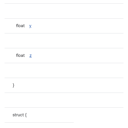
float
y
float
z
}
struct {