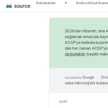
Dokümanlar
Android Kod Arama
2026'dan itibaren, ana k
sağlamak amacıyla kayn
AOSP'ye katkıda bulunm
dalı her zaman AOSP'ye 
değişiklikler
başlıklı maka
Goog
zeka teknolojisini kullanı
AOSP