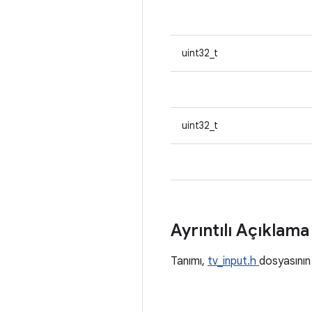
uint32_t
uint32_t
Ayrıntılı Açıklam
Tanımı,
tv_input.h
dosyasını