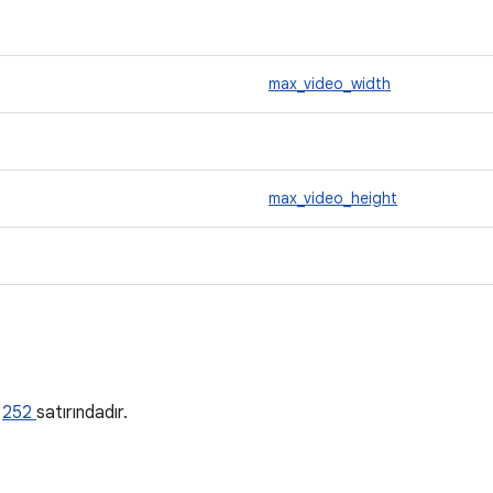
max_video_width
max_video_height
a
n
252
satırındadır.