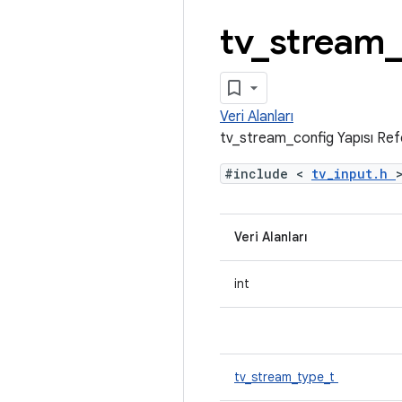
tv
_
stream
_
Veri Alanları
tv_stream_config Yapısı Ref
#include <
tv_input.h
Veri Alanları
int
tv_stream_type_t