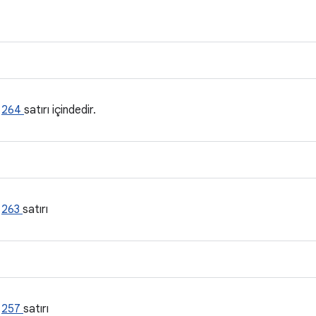
n
264
satırı içindedir.
n
263
satırı
n
257
satırı