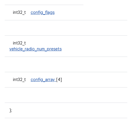
int32_t
config_flags
int32_t
vehicle_radio_num_presets
int32_t
config_array
[4]
};