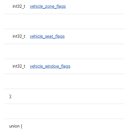
int32_t
vehicle_zone_flags
int32_t
vehicle_seat_flags
int32_t
vehicle_window_flags
};
union {