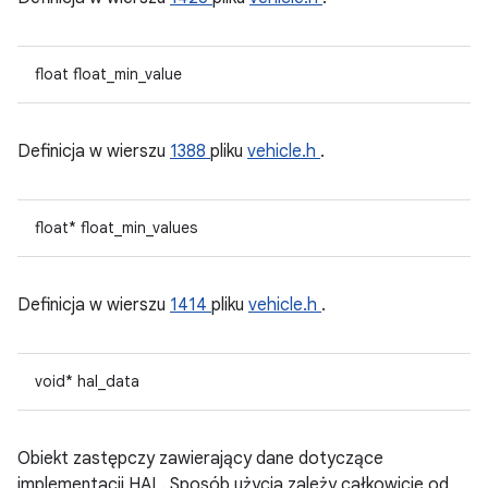
float float_min_value
Definicja w wierszu
1388
pliku
vehicle.h
.
float* float_min_values
Definicja w wierszu
1414
pliku
vehicle.h
.
void* hal_data
Obiekt zastępczy zawierający dane dotyczące
implementacji HAL. Sposób użycia zależy całkowicie od