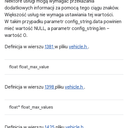
Niektóre usługi mogą wymagać przekazania
dodatkowych informacji za pomocą tego ciągu znaków.
Większość usług nie wymaga ustawiania tej wartości.
W takim przypadku parametr config_string.data powinien
mieć wartość NULL, a parametr config_string.len –
wartość 0.
Definicja w wierszu
1381
w pliku
vehicle.h
.
float float_max_value
Definicja w wierszu
1398
pliku
vehicle.h
.
float* float_max_values
Definicja w wierszu
1425
pliku
vehicle.h
.