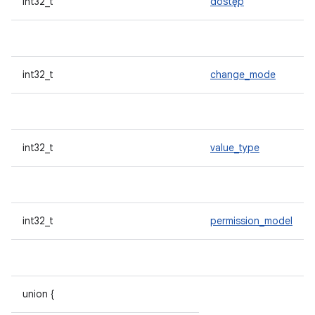
int32_t
dostęp
int32_t
change_mode
int32_t
value_type
int32_t
permission_model
union {