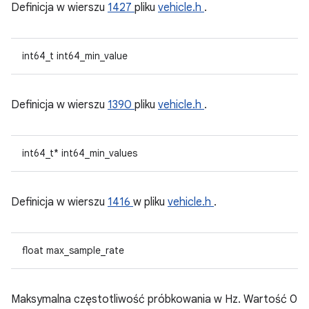
Definicja w wierszu
1427
pliku
vehicle.h
.
int64_t int64_min_value
Definicja w wierszu
1390
pliku
vehicle.h
.
int64_t* int64_min_values
Definicja w wierszu
1416
w pliku
vehicle.h
.
float max_sample_rate
Maksymalna częstotliwość próbkowania w Hz. Wartość 0