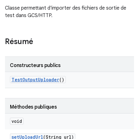
Classe permettant d'importer des fichiers de sortie de
test dans GCS/HTTP.
Résumé
Constructeurs publics
Test
Output
Uploader
()
Méthodes publiques
void
set
Upload
Url
(String url)