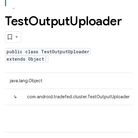
Test
Output
Uploader
public class TestOutputUploader
extends Object
java.lang.Object
↳
com.android.tradefed.cluster.TestOutputUploader