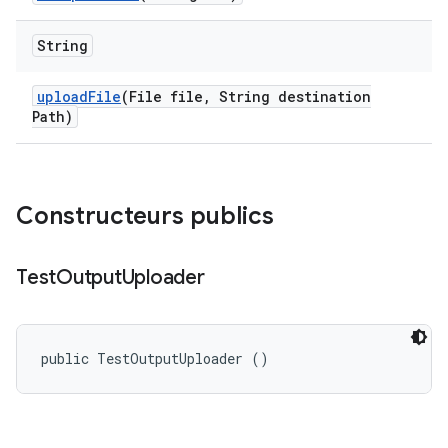
String
upload
File
(File file
,
String destination
Path)
Constructeurs publics
Test
Output
Uploader
public TestOutputUploader ()